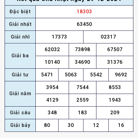
Đặc biệt
18303
Giải nhất
63450
Giải nhì
17373
02317
62032
73898
67507
Giải ba
10140
34690
31376
Giải tư
5471
5063
5542
9692
3954
7544
8553
Giải năm
4129
2559
1943
Giải sáu
348
183
209
Giải bảy
80
30
12
16