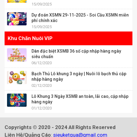
15/09/2025
Dự đoán XSMN 29-11-2025 - Soi Cầu XSMN miễn
phí chính xác
15/09/2025
Khu Chăn Nuôi VIP
Dàn đặc biệt XSMB 36 số cập nhập hàng ngày
siêu chuẩn
06/12/2020
Bạch Thủ Lô khung 3 ngày | Nuôi lô bạch thủ cập
nhập hàng ngày
02/12/2020
Lô Khung 3 Ngày XSMB an toàn, lãi cao, cập nhập
hàng ngày
01/12/2020
Copyrights © 2020 - 2024 All Rights Reserved
Liên Hệ/Quảng Cáo
:
sieuketqua@gmail.com