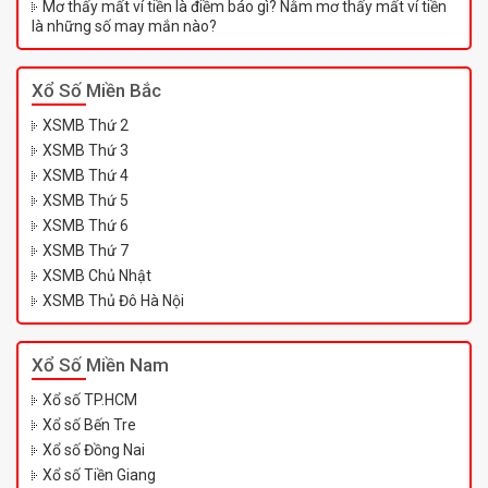
Mơ thấy mất ví tiền là điềm báo gì? Nằm mơ thấy mất ví tiền
là những số may mắn nào?
Xổ Số Miền Bắc
XSMB Thứ 2
XSMB Thứ 3
XSMB Thứ 4
XSMB Thứ 5
XSMB Thứ 6
XSMB Thứ 7
XSMB Chủ Nhật
XSMB Thủ Đô Hà Nội
Xổ Số Miền Nam
Xổ số TP.HCM
Xổ số Bến Tre
Xổ số Đồng Nai
Xổ số Tiền Giang