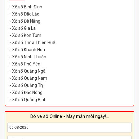
Xổ số Bình Định
Xổ số Đắc Lắc
Xổ số Đà Nẵng
Xổ số Gia Lai
Xổ số Kon Tum
Xổ số Thừa Thiên Huế
Xổ số Khánh Hòa
Xổ số Ninh Thuận
Xổ số Phú Yên
Xổ số Quảng Ngãi
Xổ số Quảng Nam
Xổ số Quảng Trị
Xổ số Đắc Nông
Xổ số Quảng Bình
Dò vé số Online - May mắn mỗi ngày!...