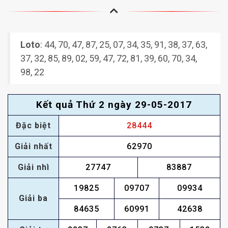
Loto
:
44
,
70
,
47
,
87
,
25
,
07
,
34
,
35
,
91
,
38
,
37
,
63
,
37
,
32
,
85
,
89
,
02
,
59
,
47
,
72
,
81
,
39
,
60
,
70
,
34
,
98
,
22
Kết quả Thứ 2 ngày 29-05-2017
Đặc biệt
28444
Giải nhất
62970
Giải nhì
27747
83887
19825
09707
09934
Giải ba
84635
60991
42638