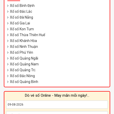
Xổ số Bình Định
Xổ số Đắc Lắc
Xổ số Đà Nẵng
Xổ số Gia Lai
Xổ số Kon Tum
Xổ số Thừa Thiên Huế
Xổ số Khánh Hòa
Xổ số Ninh Thuận
Xổ số Phú Yên
Xổ số Quảng Ngãi
Xổ số Quảng Nam
Xổ số Quảng Trị
Xổ số Đắc Nông
Xổ số Quảng Bình
Dò vé số Online - May mắn mỗi ngày!...