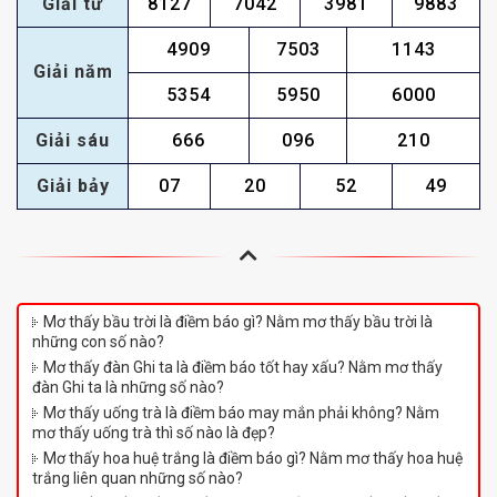
Giải tư
8127
7042
3981
9883
4909
7503
1143
Giải năm
5354
5950
6000
Giải sáu
666
096
210
Giải bảy
07
20
52
49
Mơ thấy bầu trời là điềm báo gì? Nằm mơ thấy bầu trời là
những con số nào?
Mơ thấy đàn Ghi ta là điềm báo tốt hay xấu? Nằm mơ thấy
đàn Ghi ta là những số nào?
Mơ thấy uống trà là điềm báo may mắn phải không? Nằm
mơ thấy uống trà thì số nào là đẹp?
Mơ thấy hoa huệ trắng là điềm báo gì? Nằm mơ thấy hoa huệ
trắng liên quan những số nào?