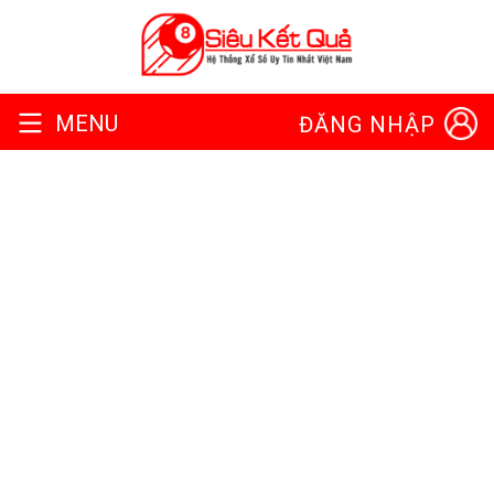
MENU
ĐĂNG NHẬP