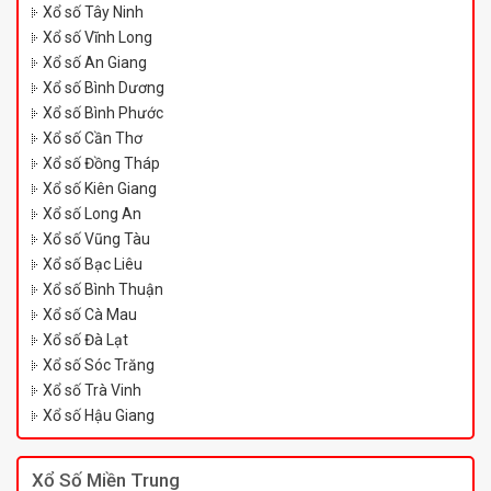
Xổ số Tây Ninh
Xổ số Vĩnh Long
Xổ số An Giang
Xổ số Bình Dương
Xổ số Bình Phước
Xổ số Cần Thơ
Xổ số Đồng Tháp
Xổ số Kiên Giang
Xổ số Long An
Xổ số Vũng Tàu
Xổ số Bạc Liêu
Xổ số Bình Thuận
Xổ số Cà Mau
Xổ số Đà Lạt
Xổ số Sóc Trăng
Xổ số Trà Vinh
Xổ số Hậu Giang
Xổ Số Miền Trung