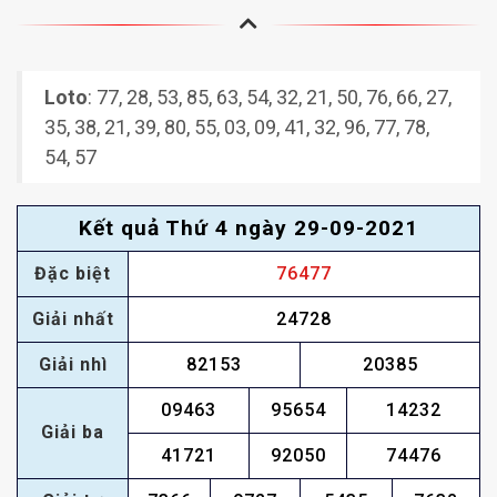
Loto
:
77
,
28
,
53
,
85
,
63
,
54
,
32
,
21
,
50
,
76
,
66
,
27
,
35
,
38
,
21
,
39
,
80
,
55
,
03
,
09
,
41
,
32
,
96
,
77
,
78
,
54
,
57
Kết quả Thứ 4 ngày 29-09-2021
Đặc biệt
76477
Giải nhất
24728
Giải nhì
82153
20385
09463
95654
14232
Giải ba
41721
92050
74476