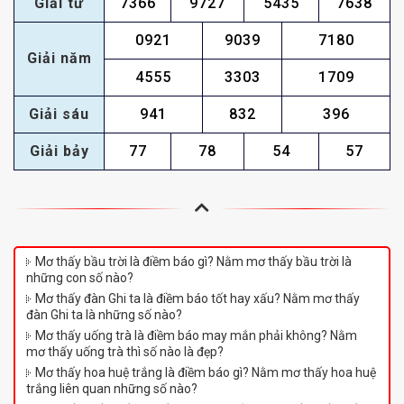
Giải tư
7366
9727
5435
7638
0921
9039
7180
Giải năm
4555
3303
1709
Giải sáu
941
832
396
Giải bảy
77
78
54
57
Mơ thấy bầu trời là điềm báo gì? Nằm mơ thấy bầu trời là
những con số nào?
Mơ thấy đàn Ghi ta là điềm báo tốt hay xấu? Nằm mơ thấy
đàn Ghi ta là những số nào?
Mơ thấy uống trà là điềm báo may mắn phải không? Nằm
mơ thấy uống trà thì số nào là đẹp?
Mơ thấy hoa huệ trắng là điềm báo gì? Nằm mơ thấy hoa huệ
trắng liên quan những số nào?