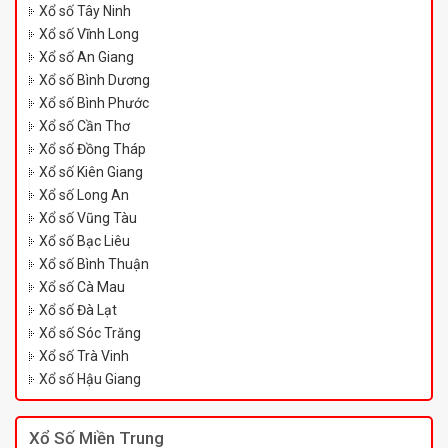
Xổ số Tây Ninh
Xổ số Vĩnh Long
Xổ số An Giang
Xổ số Bình Dương
Xổ số Bình Phước
Xổ số Cần Thơ
Xổ số Đồng Tháp
Xổ số Kiên Giang
Xổ số Long An
Xổ số Vũng Tàu
Xổ số Bạc Liêu
Xổ số Bình Thuận
Xổ số Cà Mau
Xổ số Đà Lạt
Xổ số Sóc Trăng
Xổ số Trà Vinh
Xổ số Hậu Giang
Xổ Số Miền Trung