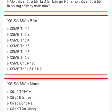
Mơ thấy mất ví tiền là điềm báo gì? Nằm mơ thấy mất ví tiền
là những số may mắn nào?
Xổ Số Miền Bắc
XSMB Thứ 2
XSMB Thứ 3
XSMB Thứ 4
XSMB Thứ 5
XSMB Thứ 6
XSMB Thứ 7
XSMB Chủ Nhật
XSMB Thủ Đô Hà Nội
Xổ Số Miền Nam
Xổ số TP.HCM
Xổ số Bến Tre
Xổ số Đồng Nai
Xổ số Tiền Giang