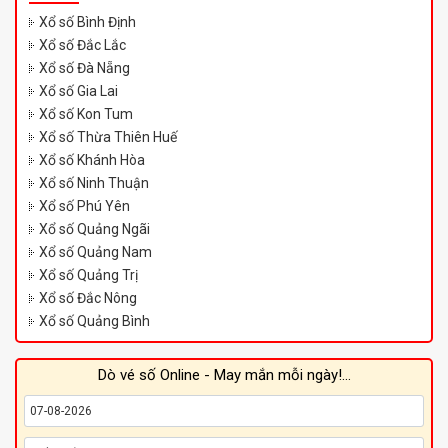
Xổ số Bình Định
Xổ số Đắc Lắc
Xổ số Đà Nẵng
Xổ số Gia Lai
Xổ số Kon Tum
Xổ số Thừa Thiên Huế
Xổ số Khánh Hòa
Xổ số Ninh Thuận
Xổ số Phú Yên
Xổ số Quảng Ngãi
Xổ số Quảng Nam
Xổ số Quảng Trị
Xổ số Đắc Nông
Xổ số Quảng Bình
Dò vé số Online - May mắn mỗi ngày!...