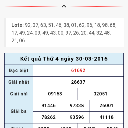
Loto
:
92
,
37
,
63
,
51
,
46
,
38
,
01
,
62
,
96
,
18
,
98
,
68
,
17
,
49
,
24
,
09
,
49
,
43
,
00
,
97
,
26
,
20
,
44
,
32
,
48
,
21
,
06
Kết quả Thứ 4 ngày 30-03-2016
Đặc biệt
61692
Giải nhất
28637
Giải nhì
09163
02051
91446
97338
26001
Giải ba
78262
93596
41118