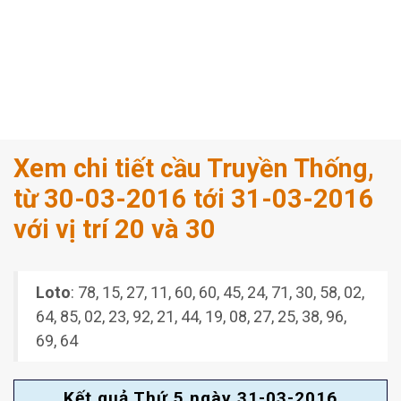
Xem chi tiết cầu Truyền Thống,
từ 30-03-2016 tới 31-03-2016
với vị trí 20 và 30
Loto
:
78
,
15
,
27
,
11
,
60
,
60
,
45
,
24
,
71
,
30
,
58
,
02
,
64
,
85
,
02
,
23
,
92
,
21
,
44
,
19
,
08
,
27
,
25
,
38
,
96
,
69
,
64
Kết quả Thứ 5 ngày 31-03-2016