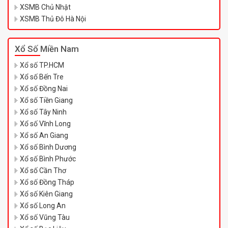
XSMB Chủ Nhật
XSMB Thủ Đô Hà Nội
Xổ Số Miền Nam
Xổ số TP.HCM
Xổ số Bến Tre
Xổ số Đồng Nai
Xổ số Tiền Giang
Xổ số Tây Ninh
Xổ số Vĩnh Long
Xổ số An Giang
Xổ số Bình Dương
Xổ số Bình Phước
Xổ số Cần Thơ
Xổ số Đồng Tháp
Xổ số Kiên Giang
Xổ số Long An
Xổ số Vũng Tàu