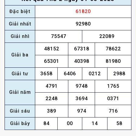
Đặc biệt
61820
Giải nhất
92980
Giải nhì
75547
22089
48152
67318
78622
Giải ba
65301
40398
81980
Giải tư
3658
6406
0212
2988
4791
9748
1765
Giải năm
2248
3694
0371
Giải sáu
389
974
716
Giải bảy
84
00
14
58