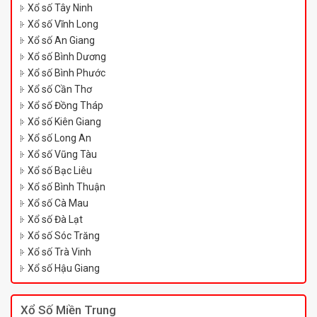
Xổ số Tây Ninh
Xổ số Vĩnh Long
Xổ số An Giang
Xổ số Bình Dương
Xổ số Bình Phước
Xổ số Cần Thơ
Xổ số Đồng Tháp
Xổ số Kiên Giang
Xổ số Long An
Xổ số Vũng Tàu
Xổ số Bạc Liêu
Xổ số Bình Thuận
Xổ số Cà Mau
Xổ số Đà Lạt
Xổ số Sóc Trăng
Xổ số Trà Vinh
Xổ số Hậu Giang
Xổ Số Miền Trung