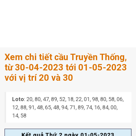
Xem chi tiết cầu Truyền Thống,
từ 30-04-2023 tới 01-05-2023
với vị trí 20 và 30
Loto
:
20
,
80
,
47
,
89
,
52
,
18
,
22
,
01
,
98
,
80
,
58
,
06
,
12
,
88
,
91
,
48
,
65
,
48
,
94
,
71
,
89
,
74
,
16
,
84
,
00
,
14
,
58
Kết quả Thứ 2 ngày 01-05-2023