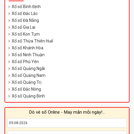
Xổ số Bình Định
Xổ số Đắc Lắc
Xổ số Đà Nẵng
Xổ số Gia Lai
Xổ số Kon Tum
Xổ số Thừa Thiên Huế
Xổ số Khánh Hòa
Xổ số Ninh Thuận
Xổ số Phú Yên
Xổ số Quảng Ngãi
Xổ số Quảng Nam
Xổ số Quảng Trị
Xổ số Đắc Nông
Xổ số Quảng Bình
Dò vé số Online - May mắn mỗi ngày!...