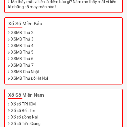
Mơ thấy mất ví tiền là điềm báo gì? Nằm mơ thấy mất ví tiền
là những số may mắn nào?
Xổ Số Miền Bắc
XSMB Thứ 2
XSMB Thứ 3
XSMB Thứ 4
XSMB Thứ 5
XSMB Thứ 6
XSMB Thứ 7
XSMB Chủ Nhật
XSMB Thủ Đô Hà Nội
Xổ Số Miền Nam
Xổ số TP.HCM
Xổ số Bến Tre
Xổ số Đồng Nai
Xổ số Tiền Giang