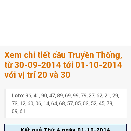
Xem chi tiết cầu Truyền Thống,
từ 30-09-2014 tới 01-10-2014
với vị trí 20 và 30
Loto
:
96
,
41
,
90
,
47
,
89
,
69
,
99
,
79
,
27
,
62
,
21
,
29
,
73
,
12
,
60
,
06
,
14
,
64
,
68
,
57
,
05
,
03
,
52
,
45
,
78
,
09
,
61
Kết quả Thứ 4 ngày 01-10-2014