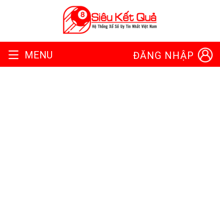
MENU
ĐĂNG NHẬP