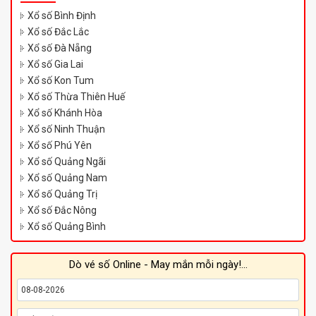
Xổ số Bình Định
Xổ số Đắc Lắc
Xổ số Đà Nẵng
Xổ số Gia Lai
Xổ số Kon Tum
Xổ số Thừa Thiên Huế
Xổ số Khánh Hòa
Xổ số Ninh Thuận
Xổ số Phú Yên
Xổ số Quảng Ngãi
Xổ số Quảng Nam
Xổ số Quảng Trị
Xổ số Đắc Nông
Xổ số Quảng Bình
Dò vé số Online - May mắn mỗi ngày!...