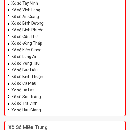
Xổ số Tây Ninh
Xổ số Vĩnh Long
Xổ số An Giang
Xổ số Bình Dương
Xổ số Bình Phước
Xổ số Cần Thơ
Xổ số Đồng Tháp
Xổ số Kiên Giang
Xổ số Long An
Xổ số Vũng Tàu
Xổ số Bạc Liêu
Xổ số Bình Thuận
Xổ số Cà Mau
Xổ số Đà Lạt
Xổ số Sóc Trăng
Xổ số Trà Vinh
Xổ số Hậu Giang
Xổ Số Miền Trung