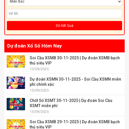
Dò Kết Quả
Dự đoán Xổ Số Hôm Nay
Soi Cầu XSMB 30-11-2025 | Dự đoán XSMB bạch
thủ siêu VIP
15/09/2025
Dự đoán XSMN 30-11-2025 - Soi Cầu XSMN miễn
phí chính xác
15/09/2025
Chốt Số XSMT 30-11-2025 | Dự đoán Soi Cầu
XSMT miễn phí
15/09/2025
Soi Cầu XSMB 29-11-2025 | Dự đoán XSMB bạch
thủ siêu VIP