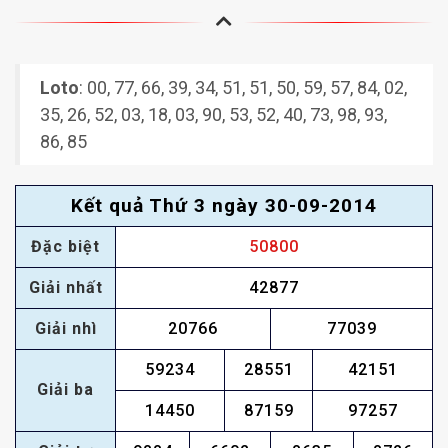
Loto
:
00
,
77
,
66
,
39
,
34
,
51
,
51
,
50
,
59
,
57
,
84
,
02
,
35
,
26
,
52
,
03
,
18
,
03
,
90
,
53
,
52
,
40
,
73
,
98
,
93
,
86
,
85
Kết quả Thứ 3 ngày 30-09-2014
Đặc biệt
50800
Giải nhất
42877
Giải nhì
20766
77039
59234
28551
42151
Giải ba
14450
87159
97257