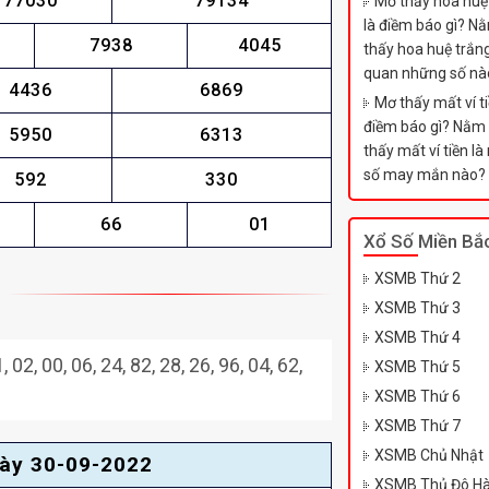
77030
79134
Mơ thấy hoa huệ
là điềm báo gì? 
7938
4045
thấy hoa huệ trắng
quan những số nà
4436
6869
Mơ thấy mất ví ti
điềm báo gì? Nằm
5950
6313
thấy mất ví tiền l
số may mắn nào?
592
330
66
01
Xổ Số Miền Bắ
XSMB Thứ 2
XSMB Thứ 3
XSMB Thứ 4
1
,
02
,
00
,
06
,
24
,
82
,
28
,
26
,
96
,
04
,
62
,
XSMB Thứ 5
XSMB Thứ 6
XSMB Thứ 7
XSMB Chủ Nhật
gày 30-09-2022
XSMB Thủ Đô Hà