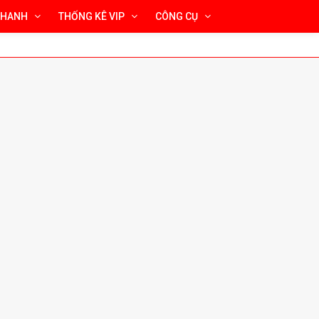
NHANH
THỐNG KÊ VIP
CÔNG CỤ