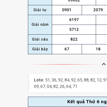
09002
Giải tư
0901
2079
6197
Giải năm
5712
Giải sáu
822
Giải bảy
67
18
Loto
:
51
,
36
,
92
,
84
,
92
,
65
,
88
,
82
,
12
,
9
09
,
67
,
04
,
82
,
26
,
64
,
71
Kết quả Thứ 6 n