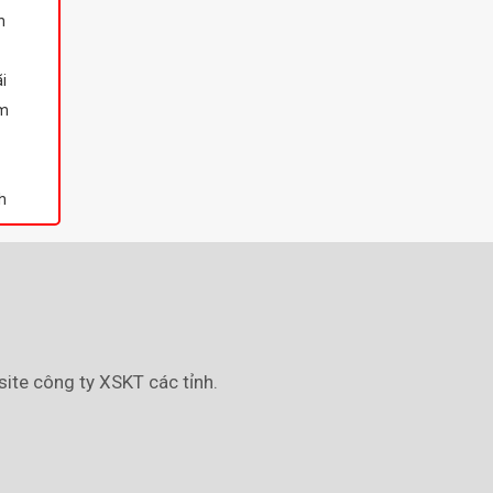
n
i
am
h
site công ty XSKT các tỉnh.