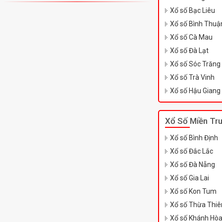
Xổ số Bạc Liêu
Xổ số Bình Thuậ
Xổ số Cà Mau
Xổ số Đà Lạt
Xổ số Sóc Trăng
Xổ số Trà Vinh
Xổ số Hậu Giang
Xổ Số Miền Tr
Xổ số Bình Định
Xổ số Đắc Lắc
Xổ số Đà Nẵng
Xổ số Gia Lai
Xổ số Kon Tum
Xổ số Thừa Thiê
Xổ số Khánh Hò