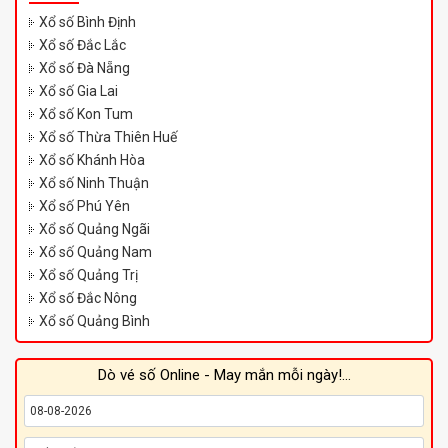
Xổ số Bình Định
Xổ số Đắc Lắc
Xổ số Đà Nẵng
Xổ số Gia Lai
Xổ số Kon Tum
Xổ số Thừa Thiên Huế
Xổ số Khánh Hòa
Xổ số Ninh Thuận
Xổ số Phú Yên
Xổ số Quảng Ngãi
Xổ số Quảng Nam
Xổ số Quảng Trị
Xổ số Đắc Nông
Xổ số Quảng Bình
Dò vé số Online - May mắn mỗi ngày!...