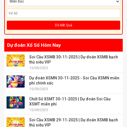
Dò Kết Quả
Dự đoán Xổ Số Hôm Nay
Soi Cầu XSMB 30-11-2025 | Dự đoán XSMB bạch
thủ siêu VIP
15/09/2025
Dự đoán XSMN 30-11-2025 - Soi Cầu XSMN miễn
phí chính xác
15/09/2025
Chốt Số XSMT 30-11-2025 | Dự đoán Soi Cầu
XSMT miễn phí
15/09/2025
Soi Cầu XSMB 29-11-2025 | Dự đoán XSMB bạch
thủ siêu VIP