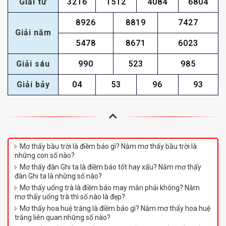
Giải tư
3216
1512
4084
6804
8926
8819
7427
Giải năm
5478
8671
6023
Giải sáu
990
523
985
Giải bảy
04
53
96
93
Mơ thấy bầu trời là điềm báo gì? Nằm mơ thấy bầu trời là
những con số nào?
Mơ thấy đàn Ghi ta là điềm báo tốt hay xấu? Nằm mơ thấy
đàn Ghi ta là những số nào?
Mơ thấy uống trà là điềm báo may mắn phải không? Nằm
mơ thấy uống trà thì số nào là đẹp?
Mơ thấy hoa huệ trắng là điềm báo gì? Nằm mơ thấy hoa huệ
trắng liên quan những số nào?