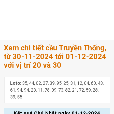
Xem chi tiết cầu Truyền Thống,
từ 30-11-2024 tới 01-12-2024
với vị trí 20 và 30
Loto
:
35
,
44
,
02
,
27
,
39
,
95
,
25
,
31
,
12
,
04
,
60
,
43
,
61
,
94
,
94
,
23
,
11
,
78
,
09
,
73
,
82
,
21
,
72
,
59
,
28
,
39
,
55
Kết quả Chủ Nhật ngày 01-12-2024