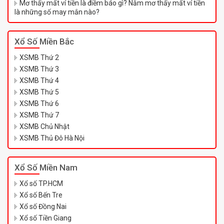
Mơ thấy mất ví tiền là điềm báo gì? Nằm mơ thấy mất ví tiền
là những số may mắn nào?
Xổ Số Miền Bắc
XSMB Thứ 2
XSMB Thứ 3
XSMB Thứ 4
XSMB Thứ 5
XSMB Thứ 6
XSMB Thứ 7
XSMB Chủ Nhật
XSMB Thủ Đô Hà Nội
Xổ Số Miền Nam
Xổ số TP.HCM
Xổ số Bến Tre
Xổ số Đồng Nai
Xổ số Tiền Giang