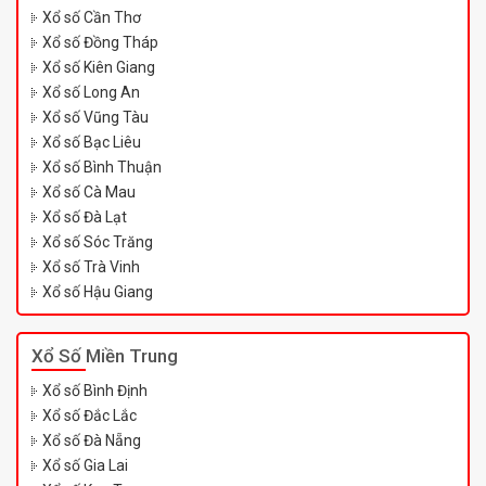
Xổ số Cần Thơ
Xổ số Đồng Tháp
Xổ số Kiên Giang
Xổ số Long An
Xổ số Vũng Tàu
Xổ số Bạc Liêu
Xổ số Bình Thuận
Xổ số Cà Mau
Xổ số Đà Lạt
Xổ số Sóc Trăng
Xổ số Trà Vinh
Xổ số Hậu Giang
Xổ Số Miền Trung
Xổ số Bình Định
Xổ số Đắc Lắc
Xổ số Đà Nẵng
Xổ số Gia Lai