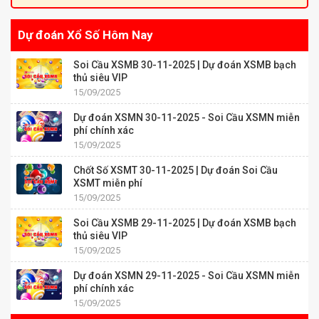
Dự đoán Xổ Số Hôm Nay
Soi Cầu XSMB 30-11-2025 | Dự đoán XSMB bạch
thủ siêu VIP
15/09/2025
Dự đoán XSMN 30-11-2025 - Soi Cầu XSMN miễn
phí chính xác
15/09/2025
Chốt Số XSMT 30-11-2025 | Dự đoán Soi Cầu
XSMT miễn phí
15/09/2025
Soi Cầu XSMB 29-11-2025 | Dự đoán XSMB bạch
thủ siêu VIP
15/09/2025
Dự đoán XSMN 29-11-2025 - Soi Cầu XSMN miễn
phí chính xác
15/09/2025