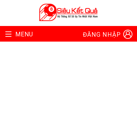
MENU
ĐĂNG NHẬP