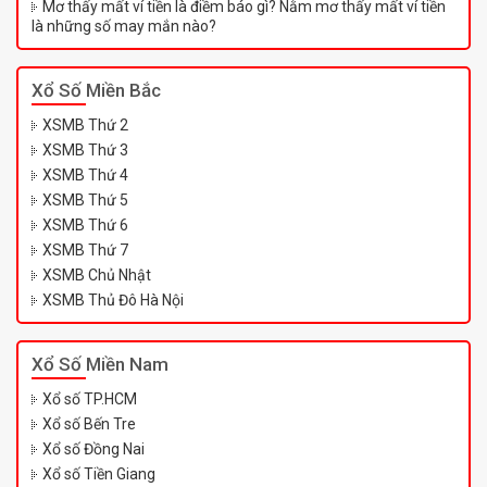
Mơ thấy mất ví tiền là điềm báo gì? Nằm mơ thấy mất ví tiền
là những số may mắn nào?
Xổ Số Miền Bắc
XSMB Thứ 2
XSMB Thứ 3
XSMB Thứ 4
XSMB Thứ 5
XSMB Thứ 6
XSMB Thứ 7
XSMB Chủ Nhật
XSMB Thủ Đô Hà Nội
Xổ Số Miền Nam
Xổ số TP.HCM
Xổ số Bến Tre
Xổ số Đồng Nai
Xổ số Tiền Giang