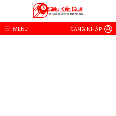
MENU
ĐĂNG NHẬP