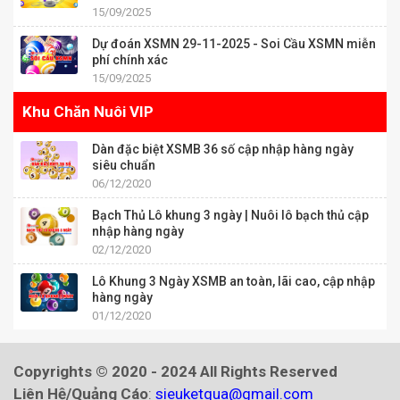
15/09/2025
Dự đoán XSMN 29-11-2025 - Soi Cầu XSMN miễn
phí chính xác
15/09/2025
Khu Chăn Nuôi VIP
Dàn đặc biệt XSMB 36 số cập nhập hàng ngày
siêu chuẩn
06/12/2020
Bạch Thủ Lô khung 3 ngày | Nuôi lô bạch thủ cập
nhập hàng ngày
02/12/2020
Lô Khung 3 Ngày XSMB an toàn, lãi cao, cập nhập
hàng ngày
01/12/2020
Copyrights © 2020 - 2024 All Rights Reserved
Liên Hệ/Quảng Cáo
:
sieuketqua@gmail.com