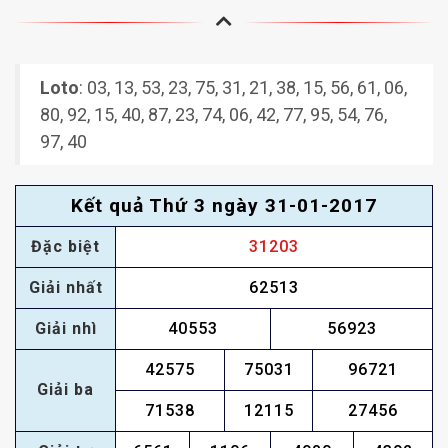
Loto
:
03
,
13
,
53
,
23
,
75
,
31
,
21
,
38
,
15
,
56
,
61
,
06
,
80
,
92
,
15
,
40
,
87
,
23
,
74
,
06
,
42
,
77
,
95
,
54
,
76
,
97
,
40
Kết quả Thứ 3 ngày 31-01-2017
Đặc biệt
31203
Giải nhất
62513
Giải nhì
40553
56923
42575
75031
96721
Giải ba
71538
12115
27456