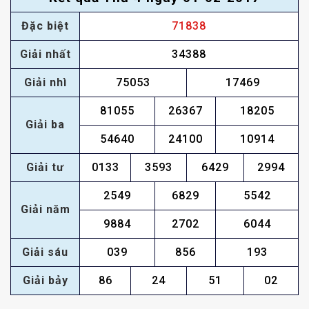
Đặc biệt
71838
Giải nhất
34388
Giải nhì
75053
17469
81055
26367
18205
Giải ba
54640
24100
10914
Giải tư
0133
3593
6429
2994
2549
6829
5542
Giải năm
9884
2702
6044
Giải sáu
039
856
193
Giải bảy
86
24
51
02