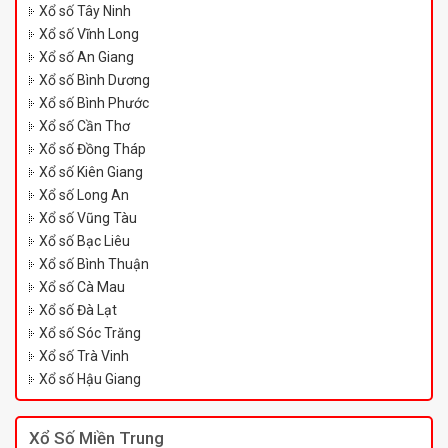
Xổ số Tây Ninh
Xổ số Vĩnh Long
Xổ số An Giang
Xổ số Bình Dương
Xổ số Bình Phước
Xổ số Cần Thơ
Xổ số Đồng Tháp
Xổ số Kiên Giang
Xổ số Long An
Xổ số Vũng Tàu
Xổ số Bạc Liêu
Xổ số Bình Thuận
Xổ số Cà Mau
Xổ số Đà Lạt
Xổ số Sóc Trăng
Xổ số Trà Vinh
Xổ số Hậu Giang
Xổ Số Miền Trung