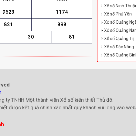
Xổ số Ninh Thuậ
9623
1174
Xổ số Phú Yên
Xổ số Quảng Ngã
821
898
Xổ số Quảng N
30
81
Xổ số Quảng Trị
Xổ số Đắc Nông
Xổ số Quảng Bìn
rved
m
g ty TNHH Một thành viên Xổ số kiến thiết Thủ đô.
biết được kết quả chính xác nhất quý khách vui lòng vào web
nh