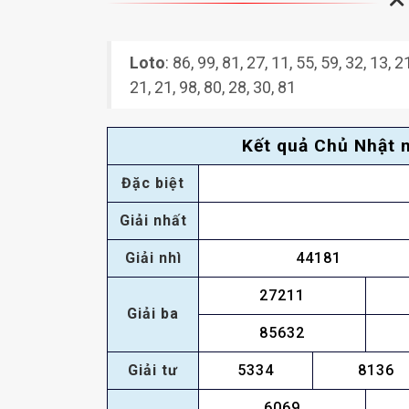
Loto
:
86
,
99
,
81
,
27
,
11
,
55
,
59
,
32
,
13
,
2
21
,
21
,
98
,
80
,
28
,
30
,
81
Kết quả Chủ Nhật 
Đặc biệt
Giải nhất
Giải nhì
44181
27211
Giải ba
85632
Giải tư
5334
8136
6069