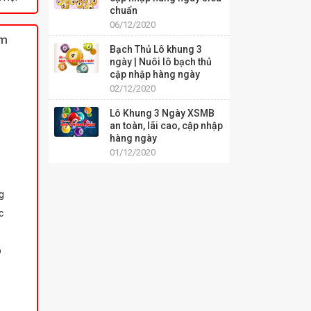
chuẩn
06/12/2020
am
Bạch Thủ Lô khung 3
ngày | Nuôi lô bạch thủ
cập nhập hàng ngày
02/12/2020
Lô Khung 3 Ngày XSMB
an toàn, lãi cao, cập nhập
hàng ngày
01/12/2020
g
c
p