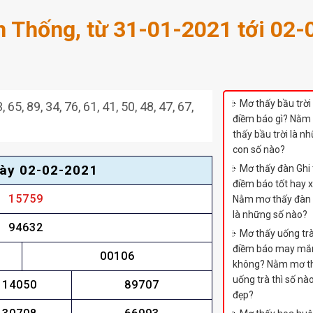
n Thống, từ 31-01-2021 tới 02-0
Mơ thấy bầu trời 
3
,
65
,
89
,
34
,
76
,
61
,
41
,
50
,
48
,
47
,
67
,
điềm báo gì? Nằm
thấy bầu trời là n
con số nào?
gày 02-02-2021
Mơ thấy đàn Ghi 
điềm báo tốt hay 
15759
Nằm mơ thấy đàn 
là những số nào?
94632
Mơ thấy uống trà
điềm báo may mắ
00106
không? Nằm mơ t
uống trà thì số nào
14050
89707
đẹp?