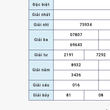
Đặc biệt
Giải nhất
Giải nhì
75934
07807
Giải ba
69643
Giải tư
2191
7292
8932
Giải năm
3436
Giải sáu
016
Giải bảy
81
08