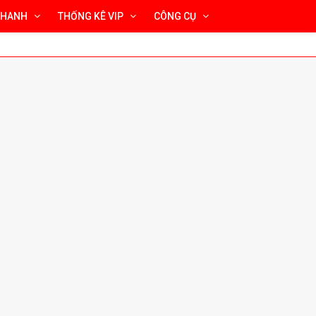
NHANH
THỐNG KÊ VIP
CÔNG CỤ