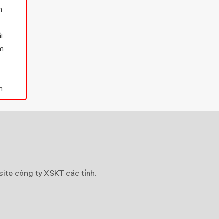
n
i
am
h
site công ty XSKT các tỉnh.