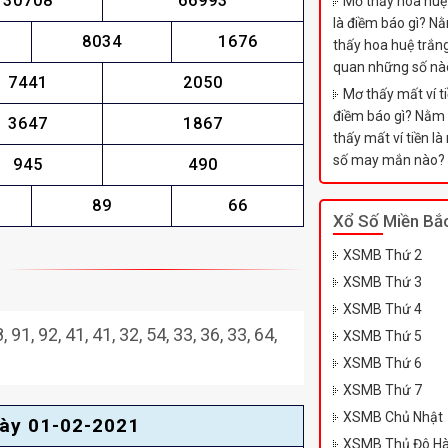
30708
66993
Mơ thấy hoa huệ
là điềm báo gì? 
8034
1676
thấy hoa huệ trắng
quan những số nà
7441
2050
Mơ thấy mất ví ti
điềm báo gì? Nằm
3647
1867
thấy mất ví tiền l
số may mắn nào?
945
490
89
66
Xổ Số Miền Bắ
XSMB Thứ 2
XSMB Thứ 3
XSMB Thứ 4
8
,
91
,
92
,
41
,
41
,
32
,
54
,
33
,
36
,
33
,
64
,
XSMB Thứ 5
XSMB Thứ 6
XSMB Thứ 7
XSMB Chủ Nhật
gày 01-02-2021
XSMB Thủ Đô Hà