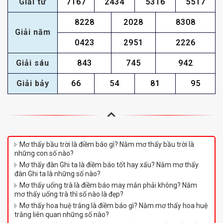
Giải tư
7167
2434
5316
5517
8228
2028
8308
Giải năm
0423
2951
2226
Giải sáu
843
745
942
Giải bảy
66
54
81
95
Mơ thấy bầu trời là điềm báo gì? Nằm mơ thấy bầu trời là
những con số nào?
Mơ thấy đàn Ghi ta là điềm báo tốt hay xấu? Nằm mơ thấy
đàn Ghi ta là những số nào?
Mơ thấy uống trà là điềm báo may mắn phải không? Nằm
mơ thấy uống trà thì số nào là đẹp?
Mơ thấy hoa huệ trắng là điềm báo gì? Nằm mơ thấy hoa huệ
trắng liên quan những số nào?