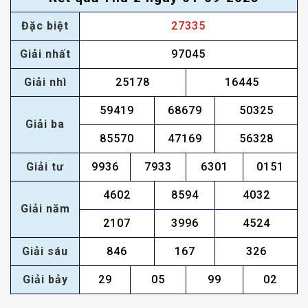
Đặc biệt
27335
Giải nhất
97045
Giải nhì
25178
16445
59419
68679
50325
Giải ba
85570
47169
56328
Giải tư
9936
7933
6301
0151
4602
8594
4032
Giải năm
2107
3996
4524
Giải sáu
846
167
326
Giải bảy
29
05
99
02