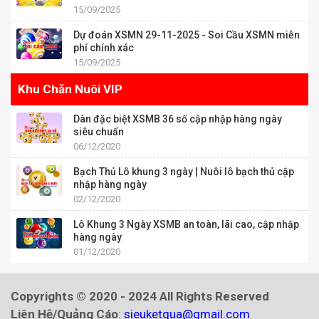
15/09/2025
Dự đoán XSMN 29-11-2025 - Soi Cầu XSMN miễn
phí chính xác
15/09/2025
Khu Chăn Nuôi VIP
Dàn đặc biệt XSMB 36 số cập nhập hàng ngày
siêu chuẩn
06/12/2020
Bạch Thủ Lô khung 3 ngày | Nuôi lô bạch thủ cập
nhập hàng ngày
02/12/2020
Lô Khung 3 Ngày XSMB an toàn, lãi cao, cập nhập
hàng ngày
01/12/2020
Copyrights © 2020 - 2024 All Rights Reserved
Liên Hệ/Quảng Cáo
:
sieuketqua@gmail.com