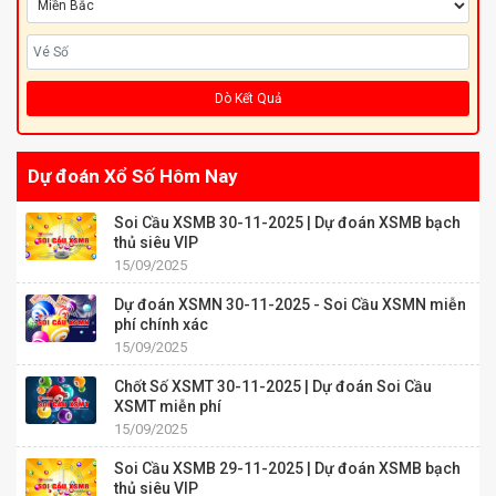
Dò Kết Quả
Dự đoán Xổ Số Hôm Nay
Soi Cầu XSMB 30-11-2025 | Dự đoán XSMB bạch
thủ siêu VIP
15/09/2025
Dự đoán XSMN 30-11-2025 - Soi Cầu XSMN miễn
phí chính xác
15/09/2025
Chốt Số XSMT 30-11-2025 | Dự đoán Soi Cầu
XSMT miễn phí
15/09/2025
Soi Cầu XSMB 29-11-2025 | Dự đoán XSMB bạch
thủ siêu VIP