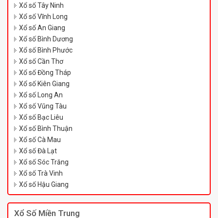
Xổ số Tây Ninh
Xổ số Vĩnh Long
Xổ số An Giang
Xổ số Bình Dương
Xổ số Bình Phước
Xổ số Cần Thơ
Xổ số Đồng Tháp
Xổ số Kiên Giang
Xổ số Long An
Xổ số Vũng Tàu
Xổ số Bạc Liêu
Xổ số Bình Thuận
Xổ số Cà Mau
Xổ số Đà Lạt
Xổ số Sóc Trăng
Xổ số Trà Vinh
Xổ số Hậu Giang
Xổ Số Miền Trung