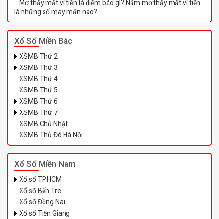
Mơ thấy mất ví tiền là điềm báo gì? Nằm mơ thấy mất ví tiền
là những số may mắn nào?
Xổ Số Miền Bắc
XSMB Thứ 2
XSMB Thứ 3
XSMB Thứ 4
XSMB Thứ 5
XSMB Thứ 6
XSMB Thứ 7
XSMB Chủ Nhật
XSMB Thủ Đô Hà Nội
Xổ Số Miền Nam
Xổ số TP.HCM
Xổ số Bến Tre
Xổ số Đồng Nai
Xổ số Tiền Giang