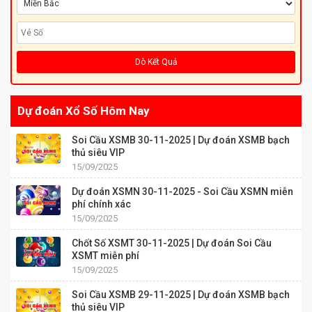
Dò Kết Quả
Dự đoán Xổ Số Hôm Nay
Soi Cầu XSMB 30-11-2025 | Dự đoán XSMB bạch
thủ siêu VIP
15/09/2025
Dự đoán XSMN 30-11-2025 - Soi Cầu XSMN miễn
phí chính xác
15/09/2025
Chốt Số XSMT 30-11-2025 | Dự đoán Soi Cầu
XSMT miễn phí
15/09/2025
Soi Cầu XSMB 29-11-2025 | Dự đoán XSMB bạch
thủ siêu VIP