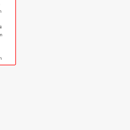
a
n
i
am
h