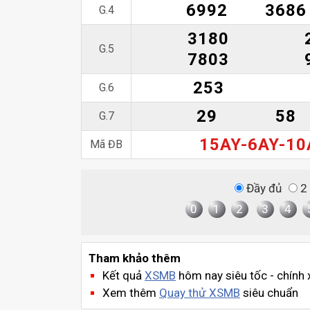
6992
3686
G.4
3180
G.5
7803
253
G.6
29
58
G.7
15AY-6AY-10
Mã ĐB
Đầy đủ
2 
0
1
2
3
4
Tham khảo thêm
Kết quả
XSMB
hôm nay siêu tốc - chính
Xem thêm
Quay thử XSMB
siêu chuẩn