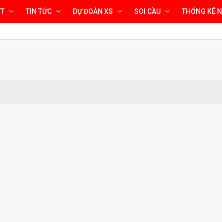
TT
TIN TỨC
DỰ ĐOÁN XS
SOI CẦU
THỐNG KÊ 