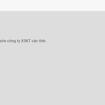
site công ty XSKT các tỉnh.