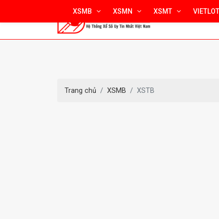
XSMB
XSMN
XSMT
VIETLO
Trang chủ
XSMB
XSTB