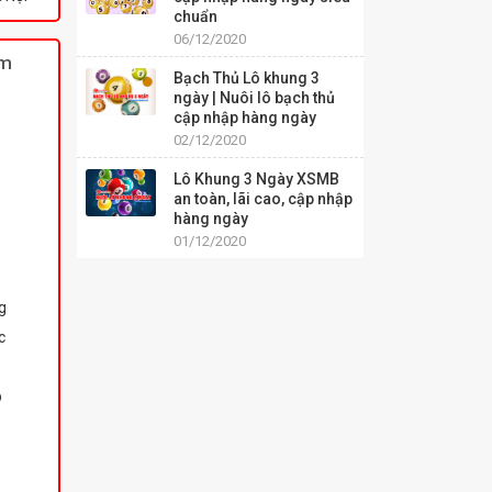
chuẩn
06/12/2020
am
Bạch Thủ Lô khung 3
ngày | Nuôi lô bạch thủ
cập nhập hàng ngày
02/12/2020
Lô Khung 3 Ngày XSMB
an toàn, lãi cao, cập nhập
hàng ngày
01/12/2020
g
c
p