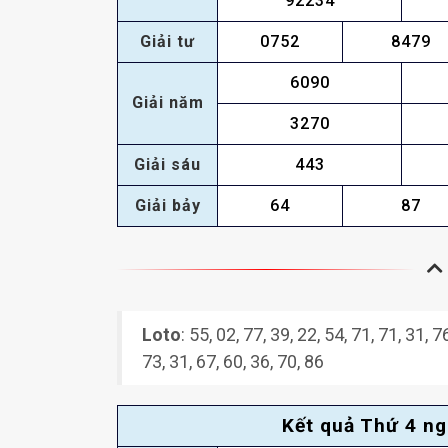
92234
Giải tư
0752
8479
6090
Giải năm
3270
Giải sáu
443
Giải bảy
64
87
Loto
:
55
,
02
,
77
,
39
,
22
,
54
,
71
,
71
,
31
,
7
73
,
31
,
67
,
60
,
36
,
70
,
86
Kết quả Thứ 4 n