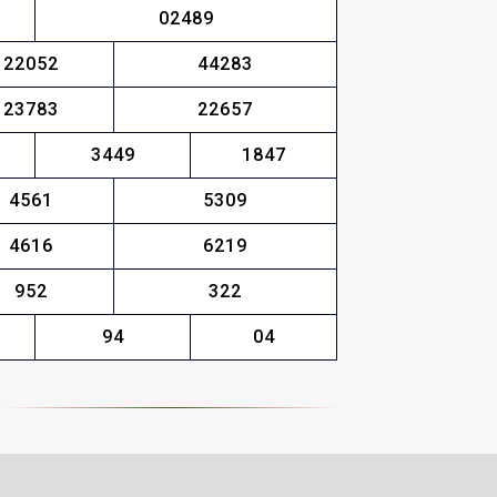
02489
22052
44283
23783
22657
3449
1847
4561
5309
4616
6219
952
322
94
04