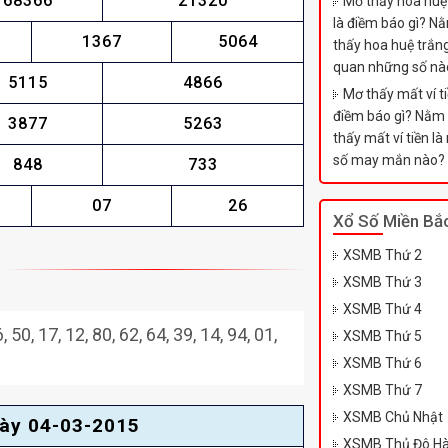
68366
21320
Mơ thấy hoa huệ
là điềm báo gì? 
1367
5064
thấy hoa huệ trắng
quan những số nà
5115
4866
Mơ thấy mất ví ti
điềm báo gì? Nằm
3877
5263
thấy mất ví tiền l
số may mắn nào?
848
733
07
26
Xổ Số Miền Bắ
XSMB Thứ 2
XSMB Thứ 3
XSMB Thứ 4
6
,
50
,
17
,
12
,
80
,
62
,
64
,
39
,
14
,
94
,
01
,
XSMB Thứ 5
XSMB Thứ 6
XSMB Thứ 7
XSMB Chủ Nhật
gày 04-03-2015
XSMB Thủ Đô Hà