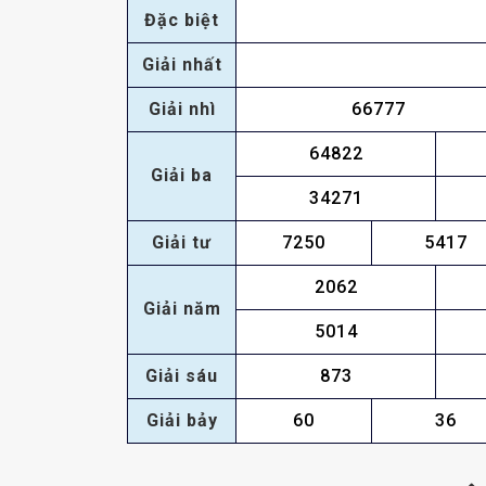
Đặc biệt
Giải nhất
Giải nhì
66777
64822
Giải ba
34271
Giải tư
7250
5417
2062
Giải năm
5014
Giải sáu
873
Giải bảy
60
36