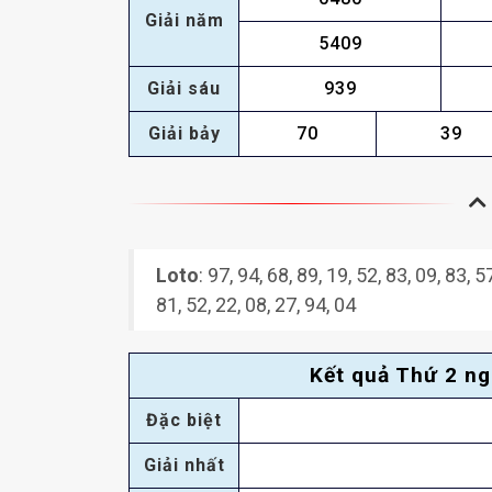
Giải năm
5409
Giải sáu
939
Giải bảy
70
39
Loto
:
97
,
94
,
68
,
89
,
19
,
52
,
83
,
09
,
83
,
5
81
,
52
,
22
,
08
,
27
,
94
,
04
Kết quả Thứ 2 n
Đặc biệt
Giải nhất