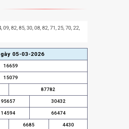
4
,
09
,
82
,
85
,
30
,
08
,
82
,
71
,
25
,
70
, 22,
ngày 05-03-2026
1
6
6
5
9
1
5
0
7
9
8
7
7
8
2
9
5
6
5
7
3
0
4
3
2
1
4
5
9
4
6
6
4
7
4
6
6
8
5
4
4
3
0