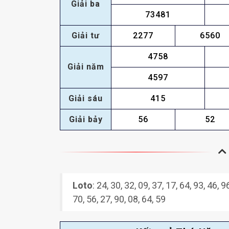
Giải ba
7
3
4
8
1
Giải tư
2
2
7
7
6
5
6
0
4
7
5
8
Giải năm
4
5
9
7
Giải sáu
4
1
5
Giải bảy
5
6
5
2
Loto
:
24
,
30
,
32
,
09
,
37
,
17
,
64
,
93
,
46
,
9
70
,
56
,
27
,
90
,
08
,
64
,
59