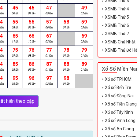
XSMB Thứ 3
4
45
46
47
49
XSMB Thứ 4
lần
06 lần
09 lần
05 lần
02 lần
XSMB Thứ 5
4
55
56
57
58
59
XSMB Thứ 6
lần
08 lần
06 lần
06 lần
01 lần
03 lần
XSMB Thứ 7
4
65
66
67
69
XSMB Chủ Nhật
lần
11 lần
10 lần
02 lần
03 lần
4
75
76
77
78
79
XSMB Thủ Đô Hà
lần
07 lần
03 lần
01 lần
01 lần
01 lần
4
85
86
87
88
89
Xổ Số Miền N
lần
03 lần
05 lần
01 lần
01 lần
01 lần
4
95
96
97
98
Xổ số TP.HCM
lần
05 lần
05 lần
02 lần
01 lần
Xổ số Bến Tre
Xổ số Đồng Nai
ất hiện theo cặp
Xổ số Tiền Giang
Xổ số Tây Ninh
Xổ số Vĩnh Long
Xổ số An Giang