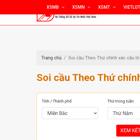
XSMB
XSMN
XSMT
VIETLO
Trang chủ
Soi cầu Theo Thứ chính xác cầu lô
Soi cầu Theo Thứ chín
Tỉnh / Thành phố
Thứ trong tuần
XEM KẾ