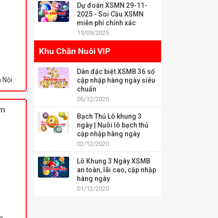
Dự đoán XSMN 29-11-
2025 - Soi Cầu XSMN
miễn phí chính xác
15/09/2025
Khu Chăn Nuôi VIP
Dàn đặc biệt XSMB 36 số
 Nội
cập nhập hàng ngày siêu
chuẩn
06/12/2020
am
Bạch Thủ Lô khung 3
ngày | Nuôi lô bạch thủ
cập nhập hàng ngày
02/12/2020
Lô Khung 3 Ngày XSMB
an toàn, lãi cao, cập nhập
hàng ngày
01/12/2020