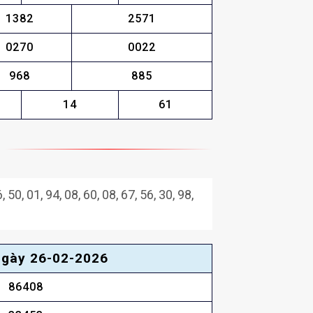
1
3
8
2
2
5
7
1
0
2
7
0
0
0
2
2
9
6
8
8
8
5
1
4
6
1
6, 50, 01, 94, 08, 60, 08, 67, 56, 30, 98,
ngày 26-02-2026
8
6
4
0
8