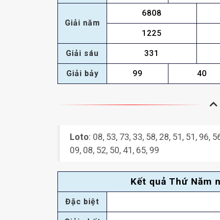
6
8
0
8
Giải năm
1
2
2
5
Giải sáu
3
3
1
Giải bảy
9
9
4
0
Loto
: 08, 53, 73, 33, 58, 28, 51, 51, 96, 5
09, 08, 52, 50, 41, 65, 99
Kết quả Thứ Năm 
Đặc biệt