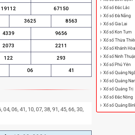
Xổ số Đắc Lắc
1
9
1
1
2
6
7
1
5
0
Xổ số Đà Nẵng
3
6
2
5
8
5
6
3
Xổ số Gia Lai
Xổ số Kon Tum
4
3
3
9
9
6
5
6
Xổ số Thừa Thiê
2
0
7
3
2
2
1
1
Xổ số Khánh Hò
Xổ số Ninh Thuậ
1
2
2
2
9
3
Xổ số Phú Yên
0
6
4
1
Xổ số Quảng Ngã
Xổ số Quảng N
Xổ số Quảng Trị
Xổ số Đắc Nông
Xổ số Quảng Bìn
6
,
04
,
06
,
41
,
10
,
07
,
38
,
91
,
45
,
66
,
30
,