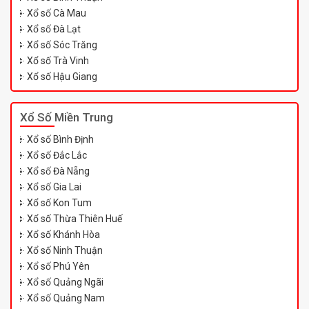
Xổ số Cà Mau
Xổ số Đà Lạt
Xổ số Sóc Trăng
Xổ số Trà Vinh
Xổ số Hậu Giang
Xổ Số Miền Trung
Xổ số Bình Định
Xổ số Đắc Lắc
Xổ số Đà Nẵng
Xổ số Gia Lai
Xổ số Kon Tum
Xổ số Thừa Thiên Huế
Xổ số Khánh Hòa
Xổ số Ninh Thuận
Xổ số Phú Yên
Xổ số Quảng Ngãi
Xổ số Quảng Nam