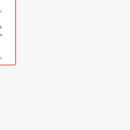
a
n
i
am
h