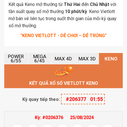
Kết quả Keno mở thưởng từ
Thứ Hai
đến
Chủ Nhật
với
tần suất quay số mở thưởng
10 phút/kỳ
. Keno Vietlott
mở bán vé liên tục trong suốt thời gian của mỗi kỳ quay
số mở thưởng.
"KENO VIETLOTT - DỄ CHƠI – DỄ TRÚNG"
POWER
MEGA
MAX 4D
MAX 3D
KENO
6/55
6/45
KẾT QUẢ XỔ SỐ VIETLOTT KENO
#206377
01:54
Kỳ quay tiếp theo:
Kỳ:
#0206376
25/08/2024