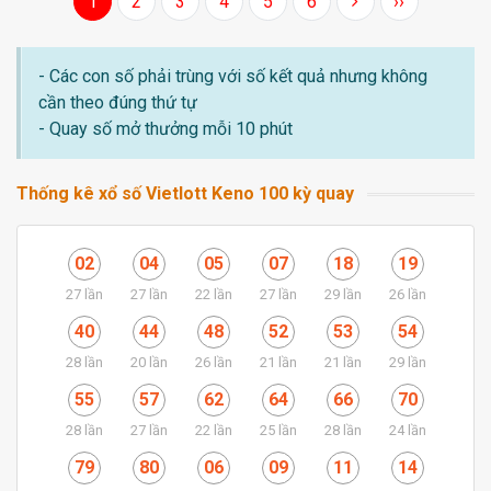
1
2
3
4
5
6
››
- Các con số phải trùng với số kết quả nhưng không
cần theo đúng thứ tự
- Quay số mở thưởng mỗi 10 phút
Thống kê xổ số Vietlott Keno 100 kỳ quay
02
04
05
07
18
19
27 lần
27 lần
22 lần
27 lần
29 lần
26 lần
40
44
48
52
53
54
28 lần
20 lần
26 lần
21 lần
21 lần
29 lần
55
57
62
64
66
70
28 lần
27 lần
22 lần
25 lần
28 lần
24 lần
79
80
06
09
11
14