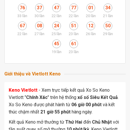
76
37
47
77
01
34
33 lần
30 lần
22 lần
22 lần
20 lần
21 lần
67
08
24
51
12
50
22 lần
27 lần
25 lần
23 lần
26 lần
29 lần
45
61
19 lần
23 lần
Giới thiệu về Vietlott Keno
Keno Vietlott
- Xem trực tiếp kết quả Xo So Keno
Vietlott "
Chính Xác
" trên hệ thống
xổ số Siêu Kết Quả
.
Xo So Keno được phát hành từ
06 giờ 00 phút
và kết
thúc chậm nhất
21 giờ 55 phút
hàng ngày.
Kết quả Keno mở thưởng từ
Thứ Hai
đến
Chủ Nhật
với
tần suất quay số mở thưởng
10 phút/kỳ
. Keno Vietlott