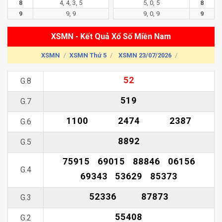
8
4
,
4
,
3
,
5
5
,
0
,
5
8
9
9
,
9
9
,
0
,
9
9
XSMN - Kết Quả Xổ Số Miền Nam
XSMN
XSMN Thứ 5
XSMN 23/07/2026
52
G.8
519
G.7
1100
2474
2387
G.6
8892
G.5
75915
69015
88846
06156
G.4
69343
53629
85373
52336
87873
G.3
55408
G.2