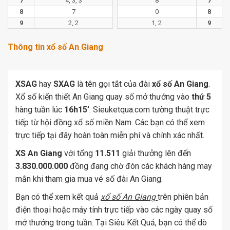
7
4
,
3
,
3
8
7
8
7
0
8
9
2
,
2
1
,
2
9
Thông tin xổ số An Giang
XSAG
hay
SXAG
là tên gọi tắt của đài
xổ số An Giang
.
Xổ số kiến thiết An Giang quay số mở thưởng vào
thứ 5
hàng tuần lúc
16h15’
. Sieuketqua.com tường thuật trực
tiếp từ hội đồng xổ số miền Nam. Các bạn có thể xem
trực tiếp tại đây hoàn toàn miễn phí và chính xác nhất.
XS An Giang
với tổng
11.511
giải thưởng lên đến
3.830.000.000
đồng đang chờ đón các khách hàng may
mắn khi tham gia mua vé số đài An Giang.
Bạn có thể xem kết quả
xổ số An Giang
trên phiên bản
điện thoại hoặc máy tính trực tiếp vào các ngày quay số
mở thưởng trong tuần. Tại Siêu Kết Quả, bạn có thể dò