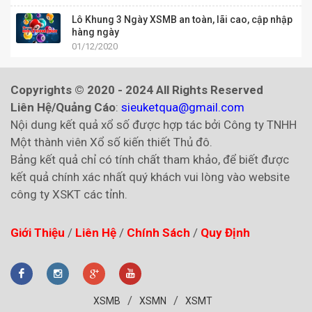
Lô Khung 3 Ngày XSMB an toàn, lãi cao, cập nhập
hàng ngày
01/12/2020
Copyrights © 2020 - 2024 All Rights Reserved
Liên Hệ/Quảng Cáo
:
sieuketqua@gmail.com
Nội dung kết quả xổ số được hợp tác bởi Công ty TNHH
Một thành viên Xổ số kiến thiết Thủ đô.
Bảng kết quả chỉ có tính chất tham khảo, để biết được
kết quả chính xác nhất quý khách vui lòng vào website
công ty XSKT các tỉnh.
Giới Thiệu
/
Liên Hệ
/
Chính Sách
/
Quy Định
/
/
XSMB
XSMN
XSMT