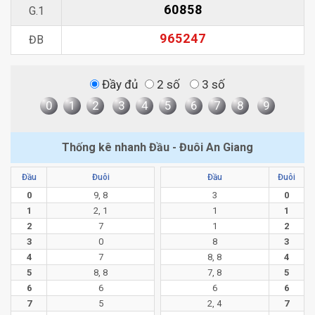
60858
G.1
965247
ĐB
Đầy đủ
2 số
3 số
0
1
2
3
4
5
6
7
8
9
Thống kê nhanh Đầu - Đuôi An Giang
Đầu
Đuôi
Đầu
Đuôi
0
9
,
8
3
0
1
2
,
1
1
1
2
7
1
2
3
0
8
3
4
7
8
,
8
4
5
8
,
8
7
,
8
5
6
6
6
6
7
5
2
,
4
7