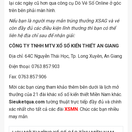
lại các ngày cũ hơn qua công cụ Dò Vé Số Online ở góc
trên bên phải màn hình.
Nếu bạn là người may mắn trúng thưởng XSAG và vé
còn đầy đủ các điều kiện lĩnh thưởng thì bạn có thể
liên hệ địa chỉ sau để nhận giải:
CÔNG TY TNHH MTV XỔ SỐ KIẾN THIẾT AN GIANG
Địa chỉ: 64C Nguyễn Thái Học, Tp. Long Xuyên, An Giang
Điện thoại: 0763.857.903
Fax: 0763.857.906
Mời các bạn cùng tham khảo thêm bên dưới là lịch mở
thưởng của 21 đài khác xổ số kiến thiết Miền Nam khác.
Sieuketqua.com
tường thuật trực tiếp đầy đủ và chính
xác nhất cho tất cả các đài
XSMN
. Chúc các bạn nhiều
may mắn.