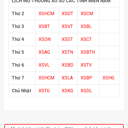
LỊCH MỞ THƯỞNG XỔ SỐ CÁC TỈNH MIỀN NAM
Thứ 2
XSHCM
XSDT
XSCM
Thứ 3
XSBT
XSVT
XSBL
Thứ 4
XSDN
XSST
XSCT
Thứ 5
XSAG
XSTN
XSBTH
Thứ 6
XSVL
XSBD
XSTV
Thứ 7
XSHCM
XSLA
XSBP
XSHG
Chủ Nhật
XSTG
XSKG
XSDL