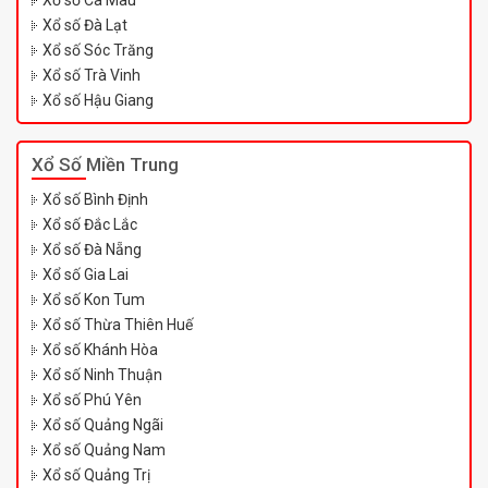
Xổ số Cà Mau
Xổ số Đà Lạt
Xổ số Sóc Trăng
Xổ số Trà Vinh
Xổ số Hậu Giang
Xổ Số Miền Trung
Xổ số Bình Định
Xổ số Đắc Lắc
Xổ số Đà Nẵng
Xổ số Gia Lai
Xổ số Kon Tum
Xổ số Thừa Thiên Huế
Xổ số Khánh Hòa
Xổ số Ninh Thuận
Xổ số Phú Yên
Xổ số Quảng Ngãi
Xổ số Quảng Nam
Xổ số Quảng Trị