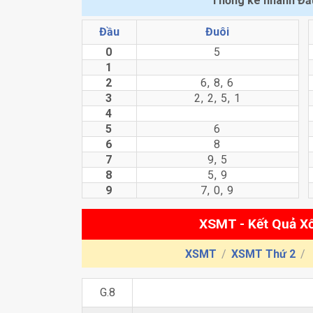
Thống kê nhanh Đầu
Đầu
Đuôi
0
5
1
2
6
,
8
,
6
3
2
,
2
,
5
,
1
4
5
6
6
8
7
9
,
5
8
5
,
9
9
7
,
0
,
9
XSMT - Kết Quả X
XSMT
XSMT Thứ 2
G.8