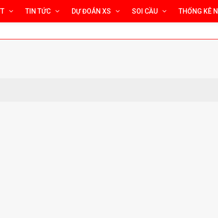
TT
TIN TỨC
DỰ ĐOÁN XS
SOI CẦU
THỐNG KÊ 