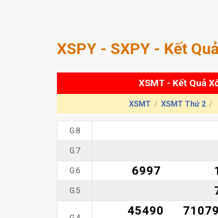
XSPY - SXPY - Kết Quả
XSMT - Kết Quả X
XSMT
XSMT Thứ 2
G.8
G.7
6997
G.6
G.5
45490
7107
G.4