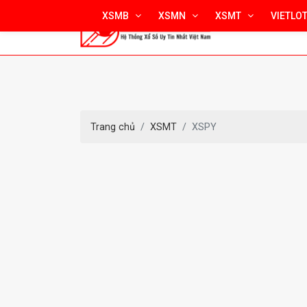
XSMB
XSMN
XSMT
VIETLO
Trang chủ
XSMT
XSPY