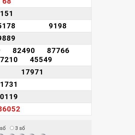
68
151
5178
9198
9889
9
82490
87766
7210
45549
17971
1731
0119
86052
số
3 số