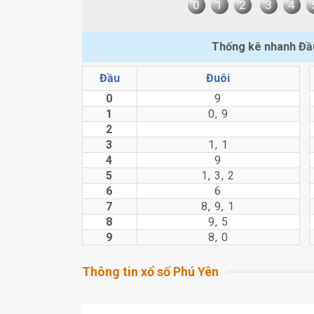
0
1
2
3
4
Thống kê nhanh Đầu
Đầu
Đuôi
0
9
1
0
,
9
2
3
1
,
1
4
9
5
1
,
3
,
2
6
6
7
8
,
9
,
1
8
9
,
5
9
8
,
0
Thông tin xổ số Phú Yên