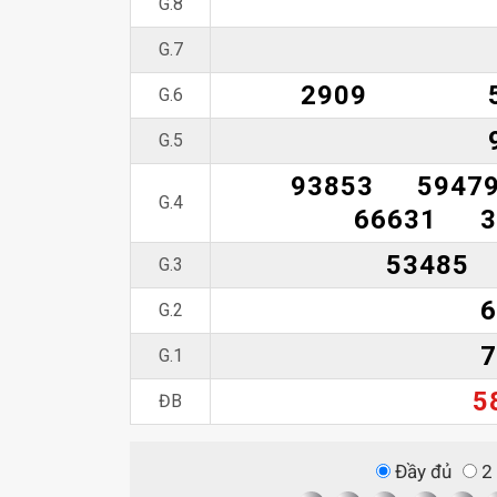
G.8
G.7
2909
G.6
G.5
93853
5947
G.4
66631
3
53485
G.3
6
G.2
7
G.1
5
ĐB
Đầy đủ
2 