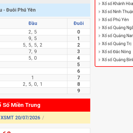
Xổ số Khánh Hò
 - Đuôi Phú Yên
Xổ số Ninh Thuậ
Xổ số Phú Yên
Đầu
Đuôi
Xổ số Quảng Ngã
2
,
5
0
Xổ số Quảng N
9
,
5
1
Xổ số Quảng Trị
5
,
5
,
5
,
2
2
7
,
9
3
Xổ số Đắc Nông
5
,
0
4
Xổ số Quảng Bìn
5
6
1
7
2
,
5
,
0
,
1
8
9
ổ Số Miền Trung
XSMT 20/07/2026