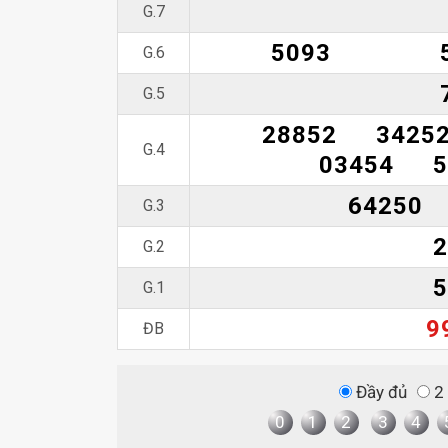
G.7
5093
G.6
G.5
28852
3425
G.4
03454
5
64250
G.3
2
G.2
5
G.1
9
ĐB
Đầy đủ
2 
0
1
2
3
4