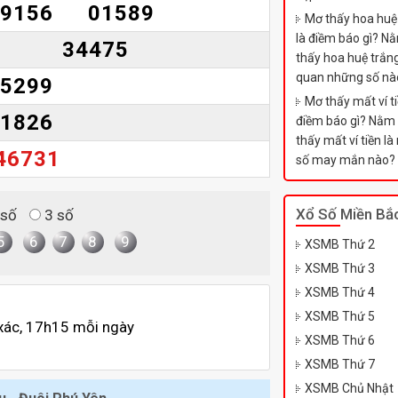
9156
01589
Mơ thấy hoa huệ
là điềm báo gì? 
34475
thấy hoa huệ trắng
quan những số nà
5299
Mơ thấy mất ví ti
1826
điềm báo gì? Nằm
thấy mất ví tiền l
46731
số may mắn nào?
Xổ Số Miền Bắ
số
3 số
5
6
7
8
9
XSMB Thứ 2
XSMB Thứ 3
XSMB Thứ 4
XSMB Thứ 5
 xác, 17h15 mỗi ngày
XSMB Thứ 6
XSMB Thứ 7
XSMB Chủ Nhật