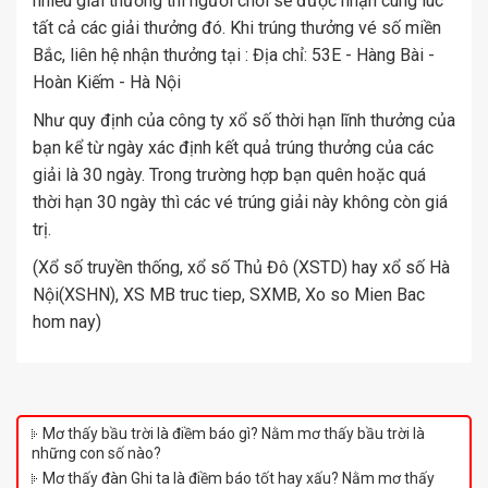
nhiều giải thưởng thì người chơi sẽ được nhận cùng lúc
tất cả các giải thưởng đó. Khi trúng thưởng vé số miền
Bắc, liên hệ nhận thưởng tại : Địa chỉ: 53E - Hàng Bài -
Hoàn Kiếm - Hà Nội
Như quy định của công ty xổ số thời hạn lĩnh thưởng của
bạn kể từ ngày xác định kết quả trúng thưởng của các
giải là 30 ngày. Trong trường hợp bạn quên hoặc quá
thời hạn 30 ngày thì các vé trúng giải này không còn giá
trị.
(Xổ số truyền thống, xổ số Thủ Đô (XSTD) hay xổ số Hà
Nội(XSHN), XS MB truc tiep, SXMB, Xo so Mien Bac
hom nay)
Mơ thấy bầu trời là điềm báo gì? Nằm mơ thấy bầu trời là
những con số nào?
Mơ thấy đàn Ghi ta là điềm báo tốt hay xấu? Nằm mơ thấy