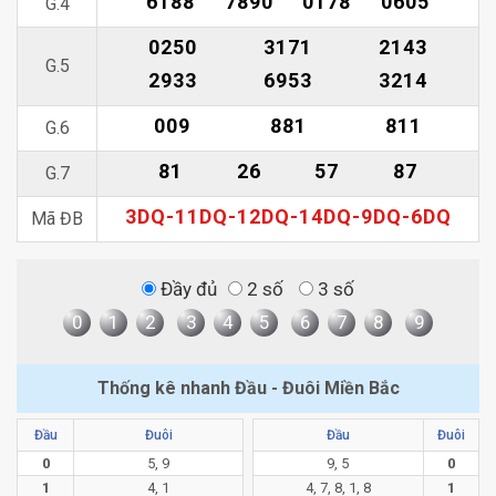
6188
7890
0178
0605
G.4
0250
3171
2143
G.5
2933
6953
3214
009
881
811
G.6
81
26
57
87
G.7
3DQ-11DQ-12DQ-14DQ-9DQ-6DQ
Mã ĐB
Đầy đủ
2 số
3 số
0
1
2
3
4
5
6
7
8
9
Thống kê nhanh Đầu - Đuôi Miền Bắc
Đầu
Đuôi
Đầu
Đuôi
0
5
,
9
9
,
5
0
1
4
,
1
4
,
7
,
8
,
1
,
8
1