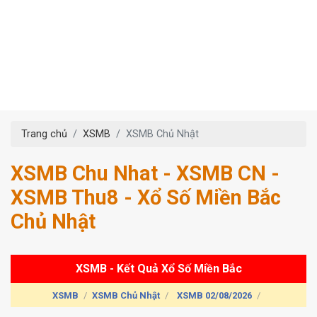
Trang chủ
XSMB
XSMB Chủ Nhật
XSMB Chu Nhat - XSMB CN -
XSMB Thu8 - Xổ Số Miền Bắc
Chủ Nhật
XSMB - Kết Quả Xổ Số Miền Bắc
XSMB
XSMB Chủ Nhật
XSMB 02/08/2026