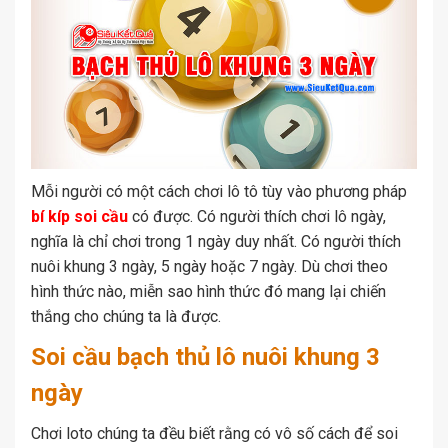
Mỗi người có một cách chơi lô tô tùy vào phương pháp
bí kíp soi cầu
có được. Có người thích chơi lô ngày,
nghĩa là chỉ chơi trong 1 ngày duy nhất. Có người thích
nuôi khung 3 ngày, 5 ngày hoặc 7 ngày. Dù chơi theo
hình thức nào, miễn sao hình thức đó mang lại chiến
thắng cho chúng ta là được.
Soi cầu bạch thủ lô nuôi khung 3
ngày
Chơi loto chúng ta đều biết rằng có vô số cách để soi