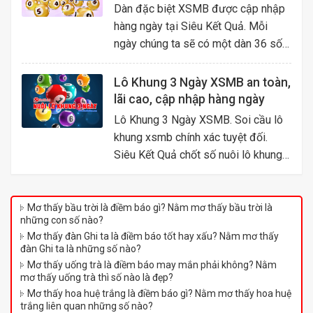
Dàn đặc biệt XSMB được cập nhập
hàng ngày tại Siêu Kết Quả. Mỗi
ngày chúng ta sẽ có một dàn 36 số
để chơi hàng ngày. Cách nuôi dàn
đặc biệt xsmb an toàn và hiệu quả
Lô Khung 3 Ngày XSMB an toàn,
lãi cao, cập nhập hàng ngày
Lô Khung 3 Ngày XSMB. Soi cầu lô
khung xsmb chính xác tuyệt đối.
Siêu Kết Quả chốt số nuôi lô khung
xsmb an toàn, lãi cao, cập nhập hàng
ngày.
Mơ thấy bầu trời là điềm báo gì? Nằm mơ thấy bầu trời là
những con số nào?
Mơ thấy đàn Ghi ta là điềm báo tốt hay xấu? Nằm mơ thấy
đàn Ghi ta là những số nào?
Mơ thấy uống trà là điềm báo may mắn phải không? Nằm
mơ thấy uống trà thì số nào là đẹp?
Mơ thấy hoa huệ trắng là điềm báo gì? Nằm mơ thấy hoa huệ
trắng liên quan những số nào?