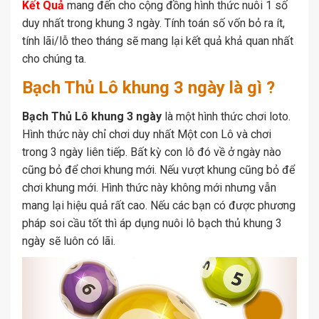
Kết Quả
mang đến cho cộng đồng hình thức nuôi 1 số
duy nhất trong khung 3 ngày. Tính toán số vốn bỏ ra ít,
tính lãi/lỗ theo tháng sẽ mang lại kết quả khả quan nhất
cho chúng ta.
Bạch Thủ Lô khung 3 ngày là gì ?
Bạch Thủ Lô khung 3 ngày
là một hình thức chơi loto.
Hình thức này chỉ chơi duy nhất Một con Lô và chơi
trong 3 ngày liên tiếp. Bất kỳ con lô đó về ở ngày nào
cũng bỏ để chơi khung mới. Nếu vượt khung cũng bỏ để
chơi khung mới. Hình thức này không mới nhưng vẫn
mang lại hiệu quả rất cao. Nếu các bạn có được phương
pháp soi cầu tốt thì áp dụng nuôi lô bạch thủ khung 3
ngày sẽ luôn có lãi.