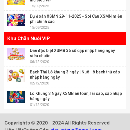
thủ siêu VIP
15/09/2025
Dự đoán XSMN 29-11-2025 - Soi Cầu XSMN miễn
phí chính xác
15/09/2025
Khu Chăn Nuôi VIP
Dàn đặc biệt XSMB 36 số cập nhập hàng ngày
siêu chuẩn
06/12/2020
Bạch Thủ Lô khung 3 ngày | Nuôi lô bạch thủ cập
nhập hàng ngày
02/12/2020
Lô Khung 3 Ngày XSMB an toàn, lãi cao, cập nhập
hàng ngày
01/12/2020
Copyrights © 2020 - 2024 All Rights Reserved