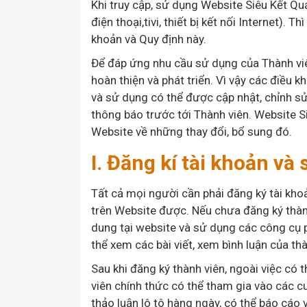
Khi truy cập, sử dụng Website Siêu Kết Qu
điện thoại,tivi, thiết bị kết nối Internet). 
khoản và Quy định này.
Để đáp ứng nhu cầu sử dụng của Thành vi
hoàn thiện và phát triển. Vì vậy các điều 
và sử dụng có thể được cập nhật, chỉnh s
thông báo trước tới Thành viên. Website S
Website về những thay đổi, bổ sung đó.
I. Đăng kí tài khoản và
Tất cả mọi người cần phải đăng ký tài kh
trên Website được. Nếu chưa đăng ký thàn
dung tại website và sử dụng các công cụ 
thể xem các bài viết, xem bình luận của th
Sau khi đăng ký thành viên, ngoài việc có 
viên chính thức có thể tham gia vào các c
thảo luận lô tô hàng ngày, có thể báo cáo 