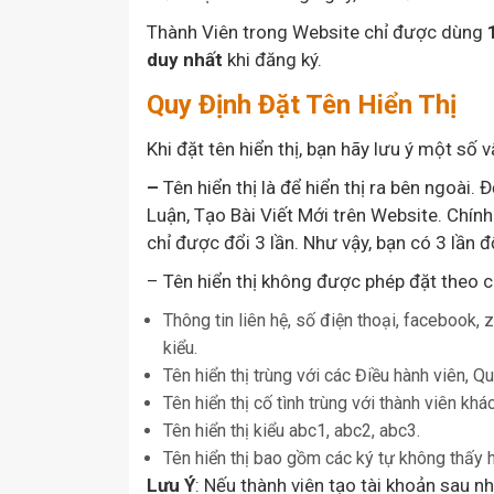
Thành Viên trong Website chỉ được dùng
duy nhất
khi đăng ký.
Quy Định Đặt Tên Hiển Thị
Khi đặt tên hiển thị, bạn hãy lưu ý một số 
–
Tên hiển thị là để hiển thị ra bên ngoài. 
Luận, Tạo Bài Viết Mới trên Website. Chính 
chỉ được đổi 3 lần. Như vậy, bạn có 3 lần đổ
– Tên hiển thị không được phép đặt theo 
Thông tin liên hệ, số điện thoại, facebook, 
kiểu.
Tên hiển thị trùng với các Điều hành viên, Quả
Tên hiển thị cố tình trùng với thành viên khá
Tên hiển thị kiểu abc1, abc2, abc3.
Tên hiển thị bao gồm các ký tự không thấy h
Lưu Ý
: Nếu thành viên tạo tài khoản sau nh