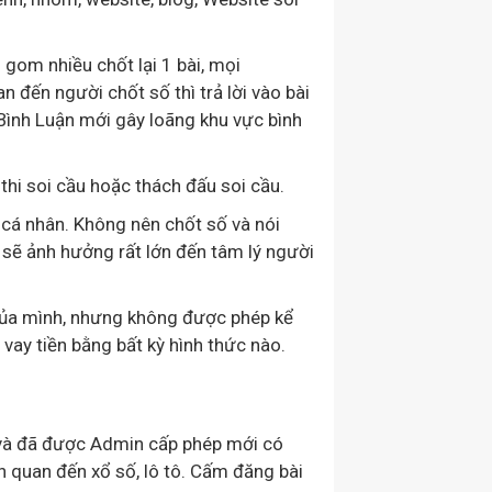
 gom nhiều chốt lại 1 bài, mọi
đến người chốt số thì trả lời vào bài
ình Luận mới gây loãng khu vực bình
thi soi cầu hoặc thách đấu soi cầu.
 cá nhân. Không nên chốt số và nói
sẽ ảnh hưởng rất lớn đến tâm lý người
của mình, nhưng không được phép kể
, vay tiền bằng bất kỳ hình thức nào.
n và đã được Admin cấp phép mới có
n quan đến xổ số, lô tô. Cấm đăng bài