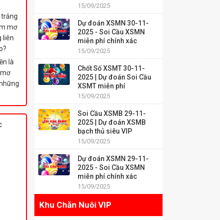
15/09/2025
 trắng
Dự đoán XSMN 30-11-
Nằm mơ
2025 - Soi Cầu XSMN
 liên
miễn phí chính xác
o?
15/09/2025
ền là
Chốt Số XSMT 30-11-
 mơ
2025 | Dự đoán Soi Cầu
à những
XSMT miễn phí
15/09/2025
Soi Cầu XSMB 29-11-
2025 | Dự đoán XSMB
c
bạch thủ siêu VIP
15/09/2025
Dự đoán XSMN 29-11-
2025 - Soi Cầu XSMN
miễn phí chính xác
15/09/2025
Khu Chăn Nuôi VIP