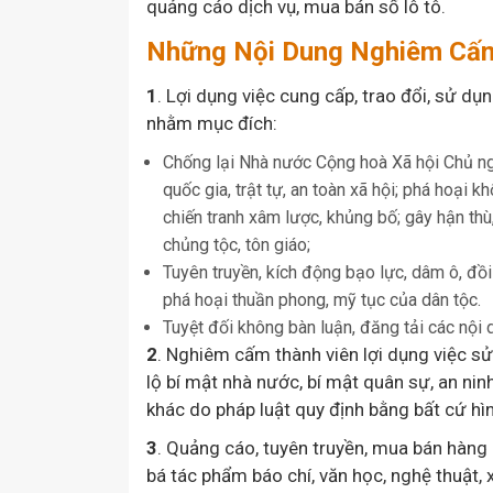
quảng cáo dịch vụ, mua bán số lô tô.
Những Nội Dung Nghiêm Cấ
1
. Lợi dụng việc cung cấp, trao đổi, sử dụ
nhằm mục đích:
Chống lại Nhà nước Cộng hoà Xã hội Chủ ng
quốc gia, trật tự, an toàn xã hội; phá hoại k
chiến tranh xâm lược, khủng bố; gây hận thù
chủng tộc, tôn giáo;
Tuyên truyền, kích động bạo lực, dâm ô, đồi t
phá hoại thuần phong, mỹ tục của dân tộc.
Tuyệt đối không bàn luận, đăng tải các nội d
2
. Nghiêm cấm thành viên lợi dụng việc s
lộ bí mật nhà nước, bí mật quân sự, an ninh
khác do pháp luật quy định bằng bất cứ hì
3
. Quảng cáo, tuyên truyền, mua bán hàng 
bá tác phẩm báo chí, văn học, nghệ thuật,