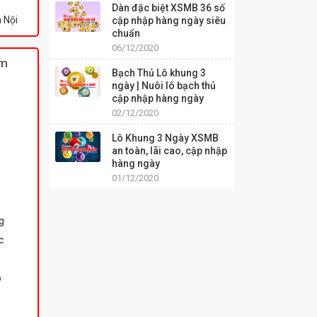
Dàn đặc biệt XSMB 36 số
 Nội
cập nhập hàng ngày siêu
chuẩn
06/12/2020
am
Bạch Thủ Lô khung 3
ngày | Nuôi lô bạch thủ
cập nhập hàng ngày
02/12/2020
Lô Khung 3 Ngày XSMB
an toàn, lãi cao, cập nhập
hàng ngày
01/12/2020
g
c
p