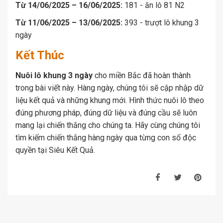
Từ 14/06/2025 – 16/06/2025:
181 - ăn lô 81 N2
Từ 11/06/2025 – 13/06/2025:
393 - trượt lô khung 3
ngày
Kết Thúc
Nuôi lô khung 3 ngày
cho miền Bắc đã hoàn thành
trong bài viết này. Hàng ngày, chúng tôi sẽ cập nhập dữ
liệu kết quả và những khung mới. Hình thức nuôi lô theo
đúng phương pháp, đúng dữ liệu và đúng cầu sẽ luôn
mang lại chiến thắng cho chúng ta. Hãy cùng chúng tôi
tìm kiếm chiến thắng hàng ngày qua từng con số độc
quyền tại Siêu Kết Quả.