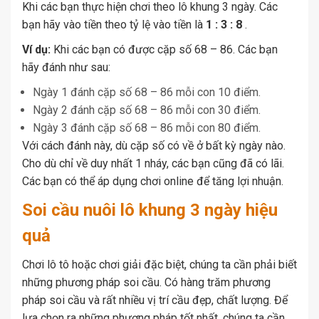
Khi các bạn thực hiện chơi theo lô khung 3 ngày. Các
bạn hãy vào tiền theo tỷ lệ vào tiền là
1 : 3 : 8
.
Ví dụ:
Khi các bạn có được cặp số 68 – 86. Các bạn
hãy đánh như sau:
Ngày 1 đánh cặp số 68 – 86 mỗi con 10 điểm.
Ngày 2 đánh cặp số 68 – 86 mỗi con 30 điểm.
Ngày 3 đánh cặp số 68 – 86 mỗi con 80 điểm.
Với cách đánh này, dù cặp số có về ở bất kỳ ngày nào.
Cho dù chỉ về duy nhất 1 nháy, các bạn cũng đã có lãi.
Các bạn có thể áp dụng chơi online để tăng lợi nhuận.
Soi cầu nuôi lô khung 3 ngày hiệu
quả
Chơi lô tô hoặc chơi giải đặc biệt, chúng ta cần phải biết
những phương pháp soi cầu. Có hàng trăm phương
pháp soi cầu và rất nhiều vị trí cầu đẹp, chất lượng. Để
lựa chọn ra những phương pháp tốt nhất, chúng ta cần