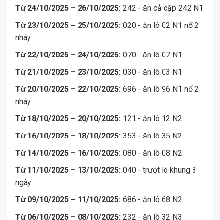
Từ 24/10/2025 – 26/10/2025:
242 - ăn cả cặp 242 N1
Từ 23/10/2025 – 25/10/2025:
020 - ăn lô 02 N1 nổ 2
nháy
Từ 22/10/2025 – 24/10/2025:
070 - ăn lô 07 N1
Từ 21/10/2025 – 23/10/2025:
030 - ăn lô 03 N1
Từ 20/10/2025 – 22/10/2025:
696 - ăn lô 96 N1 nổ 2
nháy
Từ 18/10/2025 – 20/10/2025:
121 - ăn lô 12 N2
Từ 16/10/2025 – 18/10/2025:
353 - ăn lô 35 N2
Từ 14/10/2025 – 16/10/2025:
080 - ăn lô 08 N2
Từ 11/10/2025 – 13/10/2025:
040 - trượt lô khung 3
ngày
Từ 09/10/2025 – 11/10/2025:
686 - ăn lô 68 N2
Từ 06/10/2025 – 08/10/2025:
232 - ăn lô 32 N3