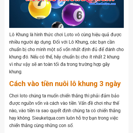
Lô Khung là hình thức chơi Loto vô cùng hiệu quả được
nhiều người áp dụng. Đối với Lô Khung, các bạn cần
chuẩn bị cho mình một số vốn nhất định đủ để đánh cho
khung đó. Nếu có thể, hãy chuẩn bị cho ít nhất 2 khung
vì như vậy sẽ an toàn tối đa trong trường hợp gãy
khung.
Cách vào tiền nuôi lô khung 3 ngày
Chơi loto chúng ta muốn chiến thắng thì phải đảm bảo
được nguồn vốn và cách vào tiền. Vấn đề chơi như thế
nào, vào tiền ra sao quyết định chúng ta có chiến thắng
hay không. Sieuketqua.com luôn hỗ trợ bạn trong việc
chiến thắng cùng những con số.