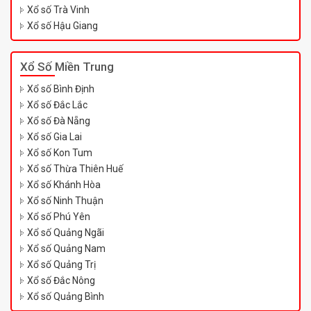
Xổ số Trà Vinh
Xổ số Hậu Giang
Xổ Số Miền Trung
Xổ số Bình Định
Xổ số Đắc Lắc
Xổ số Đà Nẵng
Xổ số Gia Lai
Xổ số Kon Tum
Xổ số Thừa Thiên Huế
Xổ số Khánh Hòa
Xổ số Ninh Thuận
Xổ số Phú Yên
Xổ số Quảng Ngãi
Xổ số Quảng Nam
Xổ số Quảng Trị
Xổ số Đắc Nông
Xổ số Quảng Bình