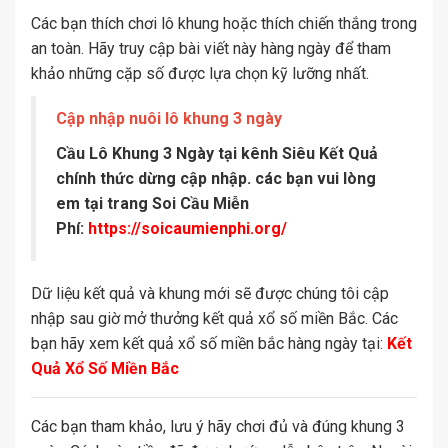
Các bạn thích chơi lô khung hoặc thích chiến thắng trong
an toàn. Hãy truy cập bài viết này hàng ngày để tham
khảo những cặp số được lựa chọn kỹ lưỡng nhất.
Cập nhập nuôi lô khung 3 ngày
Cầu Lô Khung 3 Ngày tại kênh Siêu Kết Quả
chính thức dừng cập nhập. các bạn vui lòng
em tại trang Soi Cầu Miễn
Phí:
https://soicaumienphi.org/
Dữ liệu kết quả và khung mới sẽ được chúng tôi cập
nhập sau giờ mở thưởng kết quả xổ số miền Bắc. Các
bạn hãy xem kết quả xổ số miền bắc hàng ngày tại:
Kết
Quả Xổ Số Miền Bắc
Các bạn tham khảo, lưu ý hãy chơi đủ và đúng khung 3