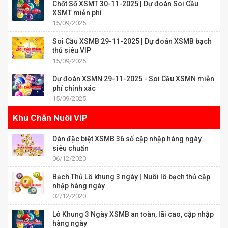
Chốt Số XSMT 30-11-2025 | Dự đoán Soi Cầu
XSMT miễn phí
15/09/2025
Soi Cầu XSMB 29-11-2025 | Dự đoán XSMB bạch
thủ siêu VIP
15/09/2025
Dự đoán XSMN 29-11-2025 - Soi Cầu XSMN miễn
phí chính xác
15/09/2025
Khu Chăn Nuôi VIP
Dàn đặc biệt XSMB 36 số cập nhập hàng ngày
siêu chuẩn
06/12/2020
Bạch Thủ Lô khung 3 ngày | Nuôi lô bạch thủ cập
nhập hàng ngày
02/12/2020
Lô Khung 3 Ngày XSMB an toàn, lãi cao, cập nhập
hàng ngày