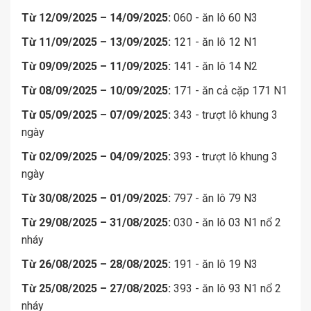
Từ 12/09/2025 – 14/09/2025:
060 - ăn lô 60 N3
Từ 11/09/2025 – 13/09/2025:
121 - ăn lô 12 N1
Từ 09/09/2025 – 11/09/2025:
141 - ăn lô 14 N2
Từ 08/09/2025 – 10/09/2025:
171 - ăn cả cặp 171 N1
Từ 05/09/2025 – 07/09/2025:
343 - trượt lô khung 3
ngày
Từ 02/09/2025 – 04/09/2025:
393 - trượt lô khung 3
ngày
Từ 30/08/2025 – 01/09/2025:
797 - ăn lô 79 N3
Từ 29/08/2025 – 31/08/2025:
030 - ăn lô 03 N1 nổ 2
nháy
Từ 26/08/2025 – 28/08/2025:
191 - ăn lô 19 N3
Từ 25/08/2025 – 27/08/2025:
393 - ăn lô 93 N1 nổ 2
nháy