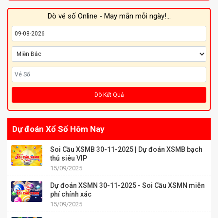
Dò vé số Online - May mắn mỗi ngày!...
Dò Kết Quả
Dự đoán Xổ Số Hôm Nay
Soi Cầu XSMB 30-11-2025 | Dự đoán XSMB bạch
thủ siêu VIP
15/09/2025
Dự đoán XSMN 30-11-2025 - Soi Cầu XSMN miễn
phí chính xác
15/09/2025