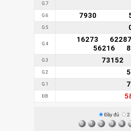
G.7
7930
G.6
G.5
16273
6228
G.4
56216
8
73152
G.3
5
G.2
7
G.1
5
ĐB
Đầy đủ
2 
0
1
2
3
4