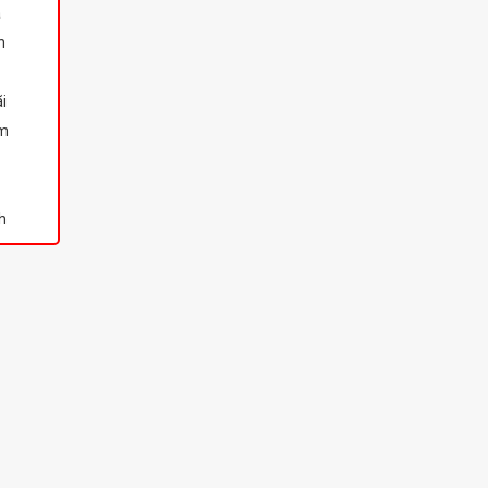
a
n
i
am
h