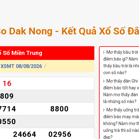
o Dak Nong - Kết Quả Xổ Số Đ
ổ Số Miền Trung
Mơ thấy bầu trời 
điềm báo gì? Nằm
XSMT 08/08/2026
thấy bầu trời là n
con số nào?
Mơ thấy đàn Ghi 
16
điềm báo tốt hay 
809
Nằm mơ thấy đàn 
là những số nào?
7714
8800
Mơ thấy uống trà
điềm báo may mắ
0550
không? Nằm mơ t
uống trà thì số nào
1
24664
02956
đẹp?