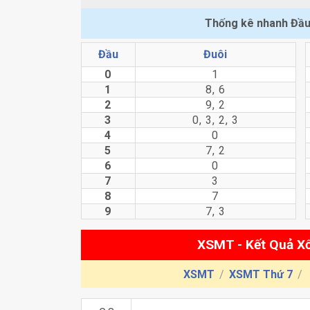
Thống kê nhanh Đầu
Đầu
Đuôi
0
1
1
8
,
6
2
9
,
2
3
0
,
3
,
2
,
3
4
0
5
7
,
2
6
0
7
3
8
7
9
7
,
3
XSMT - Kết Quả X
XSMT
XSMT Thứ 7