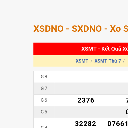
XSDNO - SXDNO - Xo S
XSMT - Kết Quả X
XSMT
XSMT Thứ 7
G.8
G.7
2376
G.6
G.5
32282
0766
G.4