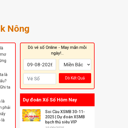
ắk Nông
Dò vé số Online - May mắn mỗi
là
ngày!...
 mơ
hững
ta là
Dò Kết Quả
xấu?
Ghi ta
Dự đoán Xổ Số Hôm Nay
 là
n phải
Soi Cầu XSMB 30-11-
hấy
2025 | Dự đoán XSMB
 là
bạch thủ siêu VIP
15/09/2025