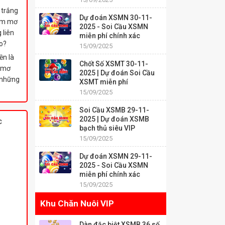
 trắng
Dự đoán XSMN 30-11-
Nằm mơ
2025 - Soi Cầu XSMN
 liên
miễn phí chính xác
o?
15/09/2025
ền là
Chốt Số XSMT 30-11-
 mơ
2025 | Dự đoán Soi Cầu
à những
XSMT miễn phí
15/09/2025
Soi Cầu XSMB 29-11-
2025 | Dự đoán XSMB
c
bạch thủ siêu VIP
15/09/2025
Dự đoán XSMN 29-11-
2025 - Soi Cầu XSMN
miễn phí chính xác
15/09/2025
Khu Chăn Nuôi VIP
Dàn đặc biệt XSMB 36 số