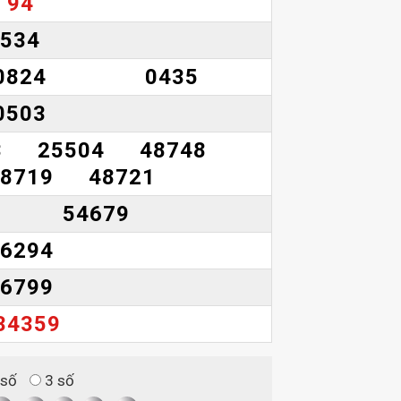
94
534
0824
0435
0503
3
25504
48748
8719
48721
54679
6294
6799
34359
số
3 số