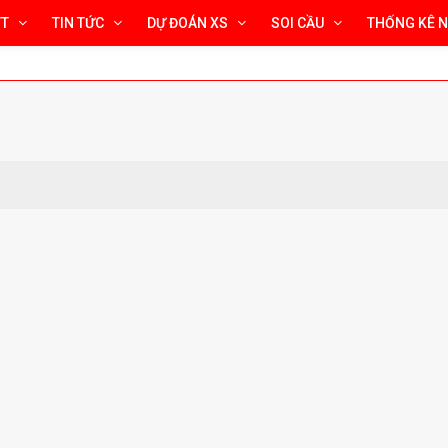
TT
TIN TỨC
DỰ ĐOÁN XS
SOI CẦU
THỐNG KÊ 