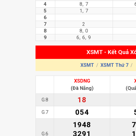
4
8
,
7
5
1
,
7
6
7
2
8
8
,
0
9
6
,
6
,
9
XSMT - Kết Quả X
XSMT
XSMT Thứ 7
XSDNG
(Đà Nẵng)
(Quả
18
G.8
054
G.7
1948
3291
G.6