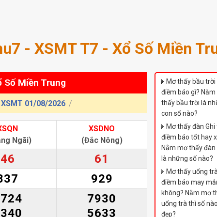
u7 - XSMT T7 - Xổ Số Miền Tr
ổ Số Miền Trung
Mơ thấy bầu trời 
điềm báo gì? Nằm
XSMT 01/08/2026
thấy bầu trời là n
con số nào?
Mơ thấy đàn Ghi 
XSQN
XSDNO
điềm báo tốt hay 
ng Ngãi)
(Đắc Nông)
Nằm mơ thấy đàn 
46
61
là những số nào?
Mơ thấy uống trà
837
929
điềm báo may mắ
không? Nằm mơ t
7724
7930
uống trà thì số nào
6340
5633
đẹp?