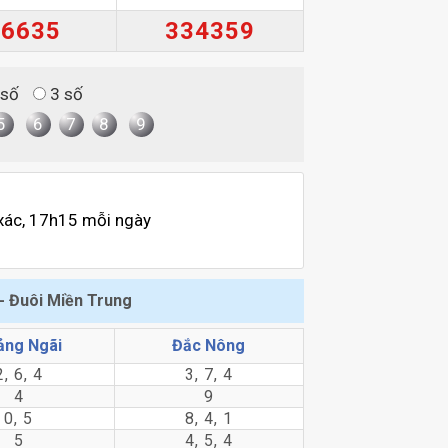
26635
334359
số
3 số
5
6
7
8
9
 xác, 17h15 mỗi ngày
- Đuôi Miền Trung
ảng Ngãi
Đắc Nông
2
,
6
,
4
3
,
7
,
4
4
9
0
,
5
8
,
4
,
1
5
4
,
5
,
4