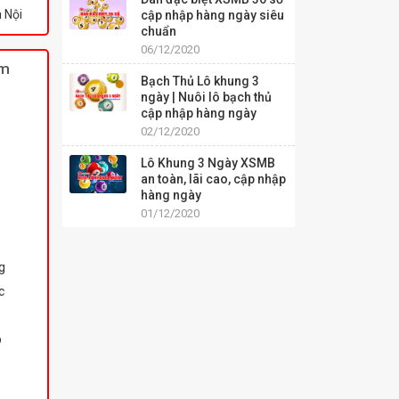
 Nội
cập nhập hàng ngày siêu
chuẩn
06/12/2020
am
Bạch Thủ Lô khung 3
ngày | Nuôi lô bạch thủ
cập nhập hàng ngày
02/12/2020
Lô Khung 3 Ngày XSMB
an toàn, lãi cao, cập nhập
hàng ngày
01/12/2020
g
c
p