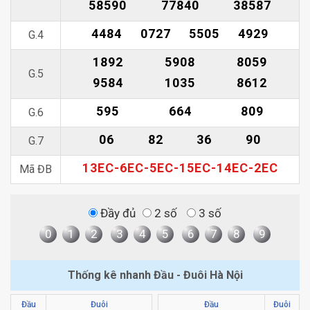
58590
77840
38587
4484
0727
5505
4929
G.4
1892
5908
8059
G.5
9584
1035
8612
595
664
809
G.6
06
82
36
90
G.7
13EC-6EC-5EC-15EC-14EC-2EC
Mã ĐB
Đầy đủ
2 số
3 số
0
1
2
3
4
5
6
7
8
9
Thống kê nhanh Đầu - Đuôi Hà Nội
Đầu
Đuôi
Đầu
Đuôi