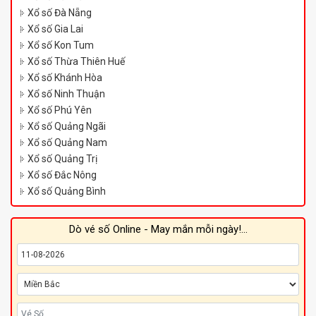
Xổ số Đà Nẵng
Xổ số Gia Lai
Xổ số Kon Tum
Xổ số Thừa Thiên Huế
Xổ số Khánh Hòa
Xổ số Ninh Thuận
Xổ số Phú Yên
Xổ số Quảng Ngãi
Xổ số Quảng Nam
Xổ số Quảng Trị
Xổ số Đắc Nông
Xổ số Quảng Bình
Dò vé số Online - May mắn mỗi ngày!...