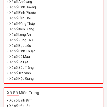
Xổ số An Giang
Xổ số Bình Dương
Xổ số Bình Phước
Xổ số Cần Thơ
Xổ số Đồng Tháp
Xổ số Kiên Giang
Xổ số Long An
Xổ số Vũng Tàu
Xổ số Bạc Liêu
Xổ số Bình Thuận
Xổ số Cà Mau
Xổ số Đà Lạt
Xổ số Sóc Trăng
Xổ số Trà Vinh
Xổ số Hậu Giang
Xổ Số Miền Trung
Xổ số Bình Định
Xổ số Đắc Lắc