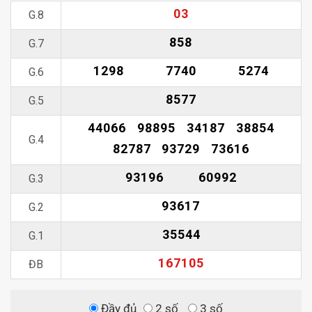
03
G.8
858
G.7
1298
7740
5274
G.6
8577
G.5
44066
98895
34187
38854
G.4
82787
93729
73616
93196
60992
G.3
93617
G.2
35544
G.1
167105
ĐB
Đầy đủ
2 số
3 số