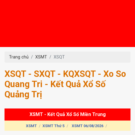
Trang chủ
XSMT
XSQT
XSQT - SXQT - KQXSQT - Xo So
Quang Tri - Kết Quả Xổ Số
Quảng Trị
XSMT - Kết Quả Xổ Số Miền Trung
XSMT
XSMT Thứ 5
XSMT 06/08/2026