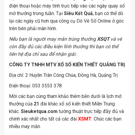
điện thoại hoặc máy tính trực tiếp vào các ngày quay số
mở thưởng trong tuần. Tại
Siêu Kết Quả
, bạn có thể dò
lại các ngày cũ hơn qua công cụ Dò Vé Số Online ở góc
trên bên phải màn hình.
Nếu bạn là người may mắn trúng thưởng
XSQT
và vé
còn đầy đủ các điều kiện lĩnh thưởng thì bạn có thể
liên hệ địa chỉ sau để nhận giải:
CÔNG TY TNHH MTV XỔ SỐ KIẾN THIẾT QUẢNG TRỊ
Địa chỉ: 2 Huyền Trân Công Chúa, Đông Hà, Quảng Trị
Điện thoại: 053 3553 378
Mời các bạn cùng tham khảo thêm bên dưới là lịch mở
thưởng của
21
đài khác xổ số kiến thiết Miền Trung
khác.
Sieuketqua.com
tường thuật trực tiếp đầy đủ và
chính xác nhất cho tất cả các đài
XSMT
. Chúc các bạn
nhiều may mắn.