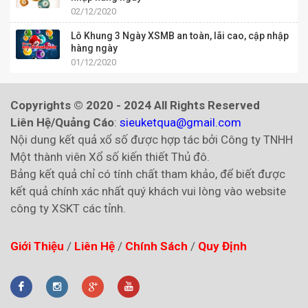
02/12/2020
Lô Khung 3 Ngày XSMB an toàn, lãi cao, cập nhập
hàng ngày
01/12/2020
Copyrights © 2020 - 2024 All Rights Reserved
Liên Hệ/Quảng Cáo
:
sieuketqua@gmail.com
Nội dung kết quả xổ số được hợp tác bởi Công ty TNHH
Một thành viên Xổ số kiến thiết Thủ đô.
Bảng kết quả chỉ có tính chất tham khảo, để biết được
kết quả chính xác nhất quý khách vui lòng vào website
công ty XSKT các tỉnh.
Giới Thiệu
/
Liên Hệ
/
Chính Sách
/
Quy Định