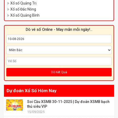
Xổ số Quảng Trị
Xổ số Đắc Nông
Xổ số Quảng Bình
Dò vé số Online - May mắn mỗi ngày!...
Dò Kết Quả
Dự đoán Xổ Số Hôm Nay
Soi Cầu XSMB 30-11-2025 | Dự đoán XSMB bạch
thủ siêu VIP
15/09/2025