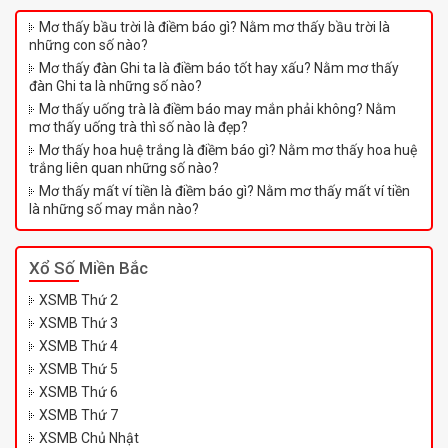
Mơ thấy bầu trời là điềm báo gì? Nằm mơ thấy bầu trời là
những con số nào?
Mơ thấy đàn Ghi ta là điềm báo tốt hay xấu? Nằm mơ thấy
đàn Ghi ta là những số nào?
Mơ thấy uống trà là điềm báo may mắn phải không? Nằm
mơ thấy uống trà thì số nào là đẹp?
Mơ thấy hoa huệ trắng là điềm báo gì? Nằm mơ thấy hoa huệ
trắng liên quan những số nào?
Mơ thấy mất ví tiền là điềm báo gì? Nằm mơ thấy mất ví tiền
là những số may mắn nào?
Xổ Số Miền Bắc
XSMB Thứ 2
XSMB Thứ 3
XSMB Thứ 4
XSMB Thứ 5
XSMB Thứ 6
XSMB Thứ 7
XSMB Chủ Nhật