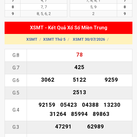
7
4
,
7
7
,
8
,
8
,
1
7
8
7
,
7
5
,
9
8
9
8
,
5
,
6
,
2
2
9
XSMT - Kết Quả Xổ Số Miền Trung
XSMT
XSMT Thứ 5
XSMT 30/07/2026
78
G.8
425
G.7
3062
5122
9259
G.6
2513
G.5
92159
05423
04388
13230
G.4
31264
85994
89863
47291
62989
G.3