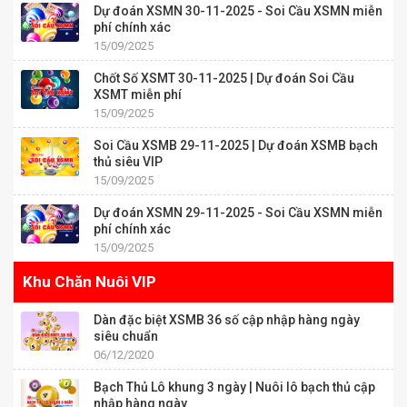
Dự đoán XSMN 30-11-2025 - Soi Cầu XSMN miễn
phí chính xác
15/09/2025
Chốt Số XSMT 30-11-2025 | Dự đoán Soi Cầu
XSMT miễn phí
15/09/2025
Soi Cầu XSMB 29-11-2025 | Dự đoán XSMB bạch
thủ siêu VIP
15/09/2025
Dự đoán XSMN 29-11-2025 - Soi Cầu XSMN miễn
phí chính xác
15/09/2025
Khu Chăn Nuôi VIP
Dàn đặc biệt XSMB 36 số cập nhập hàng ngày
siêu chuẩn
06/12/2020
Bạch Thủ Lô khung 3 ngày | Nuôi lô bạch thủ cập
nhập hàng ngày