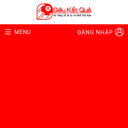
MENU
ĐĂNG NHẬP