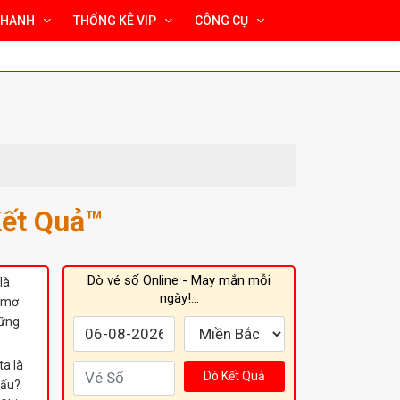
NHANH
THỐNG KÊ VIP
CÔNG CỤ
Kết Quả™
Dò vé số Online - May mắn mỗi
là
ngày!...
 mơ
hững
ta là
Dò Kết Quả
xấu?