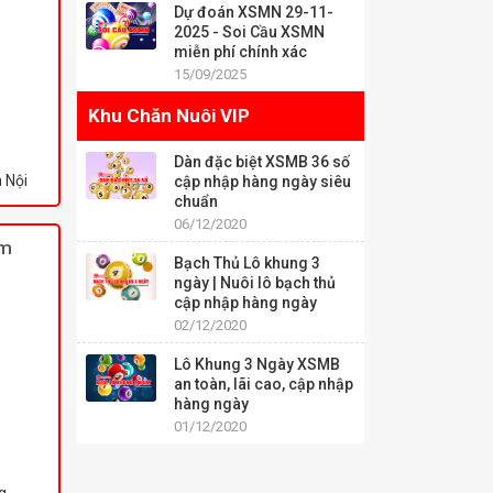
Dự đoán XSMN 29-11-
2025 - Soi Cầu XSMN
miễn phí chính xác
15/09/2025
Khu Chăn Nuôi VIP
Dàn đặc biệt XSMB 36 số
 Nội
cập nhập hàng ngày siêu
chuẩn
06/12/2020
am
Bạch Thủ Lô khung 3
ngày | Nuôi lô bạch thủ
cập nhập hàng ngày
02/12/2020
Lô Khung 3 Ngày XSMB
an toàn, lãi cao, cập nhập
hàng ngày
01/12/2020