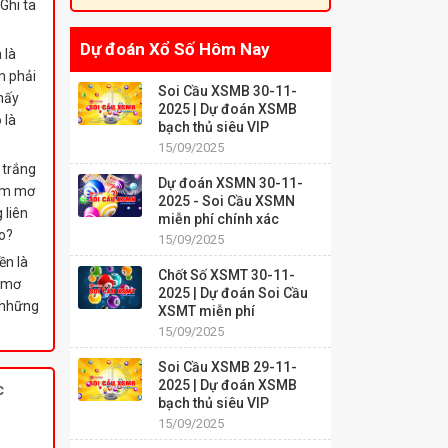
Ghi ta
Dự đoán Xổ Số Hôm Nay
 là
n phải
Soi Cầu XSMB 30-11-
hấy
2025 | Dự đoán XSMB
 là
bạch thủ siêu VIP
15/09/2025
 trắng
Dự đoán XSMN 30-11-
Nằm mơ
2025 - Soi Cầu XSMN
 liên
miễn phí chính xác
o?
15/09/2025
ền là
Chốt Số XSMT 30-11-
 mơ
2025 | Dự đoán Soi Cầu
à những
XSMT miễn phí
15/09/2025
Soi Cầu XSMB 29-11-
2025 | Dự đoán XSMB
c
bạch thủ siêu VIP
15/09/2025