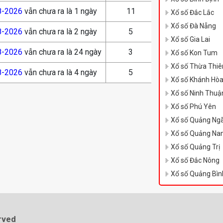
8-2026
vẫn chưa ra là
1
ngày
11
Xổ số Đắc Lắc
Xổ số Đà Nẵng
8-2026
vẫn chưa ra là
2
ngày
5
Xổ số Gia Lai
8-2026
vẫn chưa ra là
24
ngày
3
Xổ số Kon Tum
Xổ số Thừa Thiê
8-2026
vẫn chưa ra là
4
ngày
5
Xổ số Khánh Hò
Xổ số Ninh Thuậ
Xổ số Phú Yên
Xổ số Quảng Ngã
Xổ số Quảng N
Xổ số Quảng Trị
Xổ số Đắc Nông
Xổ số Quảng Bìn
rved