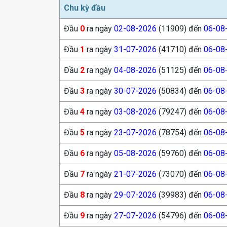
Chu kỳ đầu
Đầu
0
ra ngày
02-08-2026
(11909) đến
06-08
Đầu
1
ra ngày
31-07-2026
(41710) đến
06-08
Đầu
2
ra ngày
04-08-2026
(51125) đến
06-08
Đầu
3
ra ngày
30-07-2026
(50834) đến
06-08
Đầu
4
ra ngày
03-08-2026
(79247) đến
06-08
Đầu
5
ra ngày
23-07-2026
(78754) đến
06-08
Đầu
6
ra ngày
05-08-2026
(59760) đến
06-08
Đầu
7
ra ngày
21-07-2026
(73070) đến
06-08
Đầu
8
ra ngày
29-07-2026
(39983) đến
06-08
Đầu
9
ra ngày
27-07-2026
(54796) đến
06-08