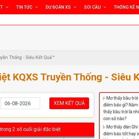
TT
TIN TỨC
DỰ ĐOÁN XS
SOI CẦU
THỐNG KÊ 
uyền Thống - Siêu Kết Quả™
iệt KQXS Truyền Thống - Siêu 
Mơ thấy bầu trời 
XEM KẾT QUẢ
điềm báo gì? Nằm
thấy bầu trời là n
con số nào?
Mơ thấy đàn Ghi 
trong 2 số cuối giải đặc biệt
điềm báo tốt hay 