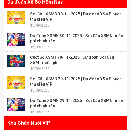
Dự đoán Xổ Số Hôm Nay
Soi Cầu XSMB 30-11-2025 | Dự đoán XSMB bạch
thủ siêu VIP
15/09/2025
Dự đoán XSMN 30-11-2025 - Soi Cầu XSMN miễn
phí chính xác
15/09/2025
Chốt Số XSMT 30-11-2025 | Dự đoán Soi Cầu
XSMT miễn phí
15/09/2025
Soi Cầu XSMB 29-11-2025 | Dự đoán XSMB bạch
thủ siêu VIP
15/09/2025
Dự đoán XSMN 29-11-2025 - Soi Cầu XSMN miễn
phí chính xác
15/09/2025
Khu Chăn Nuôi VIP