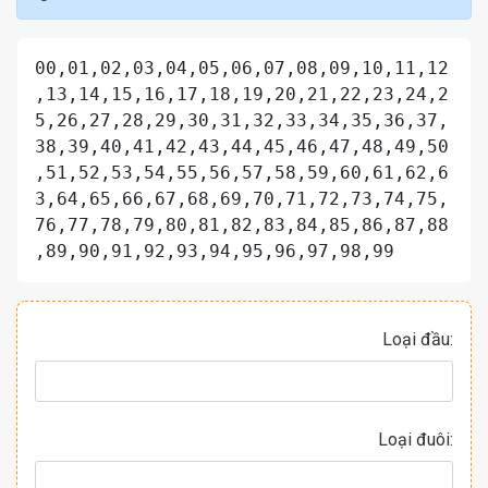
00,01,02,03,04,05,06,07,08,09,10,11,12
,13,14,15,16,17,18,19,20,21,22,23,24,2
5,26,27,28,29,30,31,32,33,34,35,36,37,
38,39,40,41,42,43,44,45,46,47,48,49,50
,51,52,53,54,55,56,57,58,59,60,61,62,6
3,64,65,66,67,68,69,70,71,72,73,74,75,
76,77,78,79,80,81,82,83,84,85,86,87,88
,89,90,91,92,93,94,95,96,97,98,99
Loại đầu:
Loại đuôi: