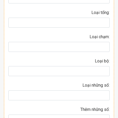
Loại tổng:
Loại chạm:
Loại bộ:
Loại những số:
Thêm những số: