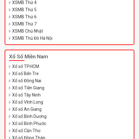
XSMB Thứ 4
XSMB Thứ 5
XSMB Thứ 6
XSMB Thứ 7
XSMB Chủ Nhật
XSMB Thủ Đô Hà Nội
Xổ Số Miền Nam
Xổ số TP.HCM
Xổ số Bến Tre
Xổ số Đồng Nai
Xổ số Tiền Giang
Xổ số Tây Ninh
Xổ số Vĩnh Long
Xổ số An Giang
Xổ số Bình Dương
Xổ số Bình Phước
Xổ số Cần Thơ
Xổ số Đồng Tháp