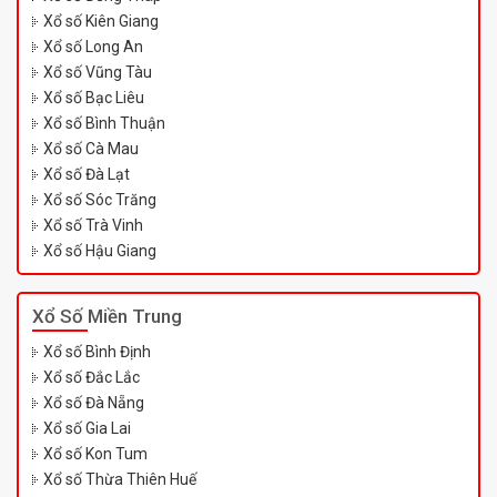
Xổ số Kiên Giang
Xổ số Long An
Xổ số Vũng Tàu
Xổ số Bạc Liêu
Xổ số Bình Thuận
Xổ số Cà Mau
Xổ số Đà Lạt
Xổ số Sóc Trăng
Xổ số Trà Vinh
Xổ số Hậu Giang
Xổ Số Miền Trung
Xổ số Bình Định
Xổ số Đắc Lắc
Xổ số Đà Nẵng
Xổ số Gia Lai
Xổ số Kon Tum
Xổ số Thừa Thiên Huế