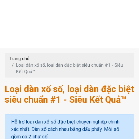
Trang chủ
Loại dàn xổ số, loại dàn đặc biệt siêu chuẩn #1 - Siêu
Kết Quả™
Loại dàn xổ số, loại dàn đặc biệt
siêu chuẩn #1 - Siêu Kết Quả™
Hỗ trợ loại dàn xổ số đặc biệt chuyên nghiệp chính
xác nhất. Dàn số cách nhau bằng dấu phẩy. Mỗi số
gồm có 2 chữ số.