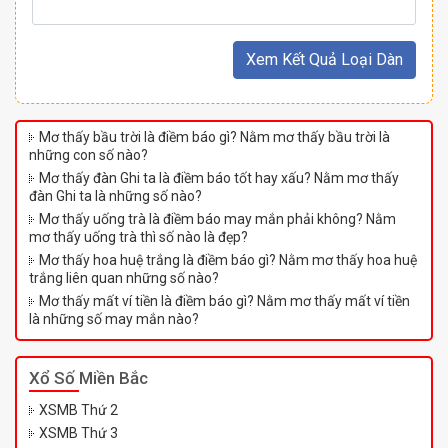
Xem Kết Quả Loại Dàn
Mơ thấy bầu trời là điềm báo gì? Nằm mơ thấy bầu trời là
những con số nào?
Mơ thấy đàn Ghi ta là điềm báo tốt hay xấu? Nằm mơ thấy
đàn Ghi ta là những số nào?
Mơ thấy uống trà là điềm báo may mắn phải không? Nằm
mơ thấy uống trà thì số nào là đẹp?
Mơ thấy hoa huệ trắng là điềm báo gì? Nằm mơ thấy hoa huệ
trắng liên quan những số nào?
Mơ thấy mất ví tiền là điềm báo gì? Nằm mơ thấy mất ví tiền
là những số may mắn nào?
Xổ Số Miền Bắc
XSMB Thứ 2
XSMB Thứ 3