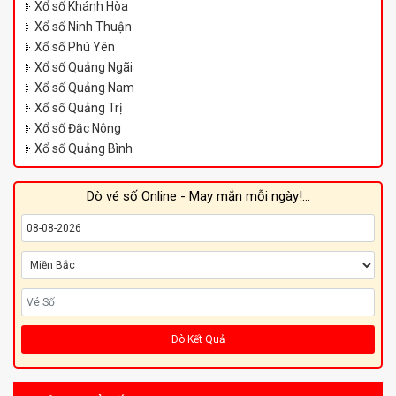
Xổ số Khánh Hòa
Xổ số Ninh Thuận
Xổ số Phú Yên
Xổ số Quảng Ngãi
Xổ số Quảng Nam
Xổ số Quảng Trị
Xổ số Đắc Nông
Xổ số Quảng Bình
Dò vé số Online - May mắn mỗi ngày!...
Dò Kết Quả