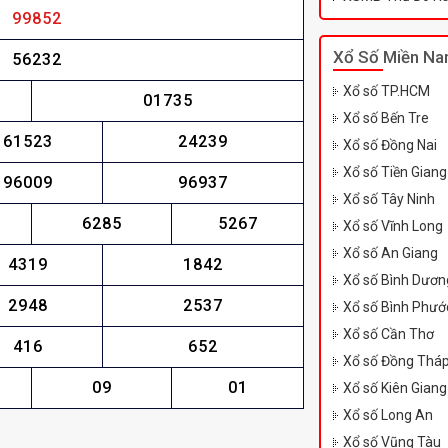
99852
Xổ Số Miền N
56232
Xổ số TP.HCM
01735
Xổ số Bến Tre
61523
24239
Xổ số Đồng Nai
Xổ số Tiền Giang
96009
96937
Xổ số Tây Ninh
6285
5267
Xổ số Vĩnh Long
Xổ số An Giang
4319
1842
Xổ số Bình Dươn
2948
2537
Xổ số Bình Phướ
Xổ số Cần Thơ
416
652
Xổ số Đồng Thá
09
01
Xổ số Kiên Giang
Xổ số Long An
Xổ số Vũng Tàu