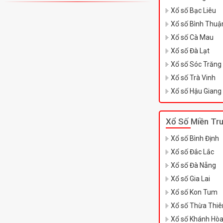
Xổ số Bạc Liêu
Xổ số Bình Thuậ
Xổ số Cà Mau
Xổ số Đà Lạt
Xổ số Sóc Trăng
Xổ số Trà Vinh
Xổ số Hậu Giang
Xổ Số Miền Tr
Xổ số Bình Định
Xổ số Đắc Lắc
Xổ số Đà Nẵng
Xổ số Gia Lai
Xổ số Kon Tum
Xổ số Thừa Thiê
Xổ số Khánh Hò