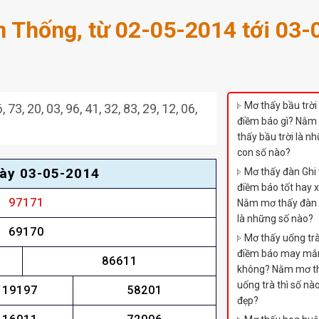
n Thống, từ 02-05-2014 tới 03-0
Mơ thấy bầu trời 
6
,
73
,
20
,
03
,
96
,
41
,
32
,
83
,
29
,
12
,
06
,
điềm báo gì? Nằm
thấy bầu trời là n
con số nào?
gày 03-05-2014
Mơ thấy đàn Ghi 
điềm báo tốt hay 
97171
Nằm mơ thấy đàn 
là những số nào?
69170
Mơ thấy uống trà
điềm báo may mắ
86611
không? Nằm mơ t
uống trà thì số nào
19197
58201
đẹp?