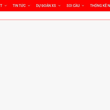
TT
TIN TỨC
DỰ ĐOÁN XS
SOI CẦU
THỐNG KÊ 