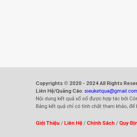
Copyrights © 2020 - 2024 All Rights Rese
Liên Hệ/Quảng Cáo
:
sieuketqua@gmail.co
Nội dung kết quả xổ số được hợp tác bởi Côn
Bảng kết quả chỉ có tính chất tham khảo, để 
Giới Thiệu
/
Liên Hệ
/
Chính Sách
/
Quy Đị