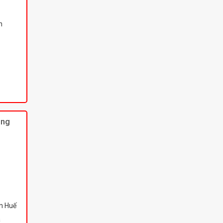
n
ung
n Huế
a