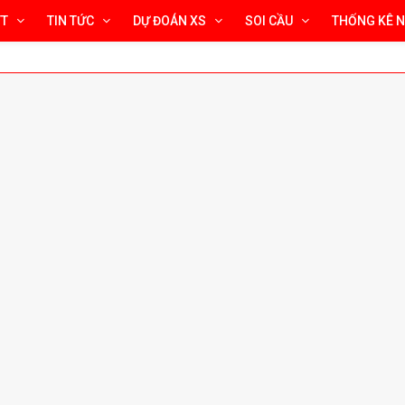
TT
TIN TỨC
DỰ ĐOÁN XS
SOI CẦU
THỐNG KÊ 