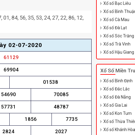
Xổ số Bạc Liêu
Xổ số Bình Thuậ
7
,
01
,
84
,
56
,
35
,
53
,
24
,
27
,
22
,
86
,
12
,
Xổ số Cà Mau
Xổ số Đà Lạt
Xổ số Sóc Trăng
gày 02-07-2020
Xổ số Trà Vinh
Xổ số Hậu Giang
61129
69904
Xổ Số Miền Tr
Xổ số Bình Định
01538
Xổ số Đắc Lắc
54690
70085
Xổ số Đà Nẵng
Xổ số Gia Lai
57731
48787
Xổ số Kon Tum
1856
7735
Xổ số Thừa Thiê
Xổ số Khánh Hò
2824
2027