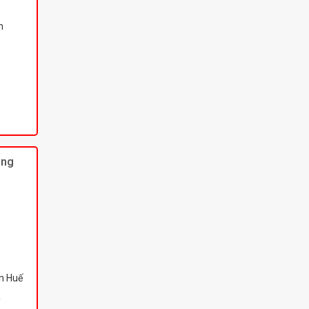
n
ung
n Huế
a