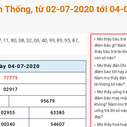
n Thống, từ 02-07-2020 tới 04-0
Mơ thấy bầu trời 
7
,
11
,
80
,
08
,
32
,
06
,
40
,
99
,
89
,
95
,
87
,
điềm báo gì? Nằm
thấy bầu trời là n
con số nào?
gày 04-07-2020
Mơ thấy đàn Ghi 
điềm báo tốt hay 
77775
Nằm mơ thấy đàn 
là những số nào?
02917
Mơ thấy uống trà
điềm báo may mắ
95679
không? Nằm mơ t
uống trà thì số nào
02955
63385
đẹp?
00340
54607
Mơ thấy hoa huệ