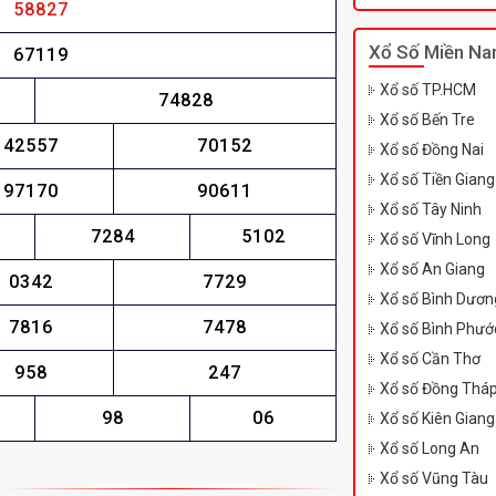
58827
Xổ Số Miền N
67119
Xổ số TP.HCM
74828
Xổ số Bến Tre
42557
70152
Xổ số Đồng Nai
Xổ số Tiền Giang
97170
90611
Xổ số Tây Ninh
7284
5102
Xổ số Vĩnh Long
Xổ số An Giang
0342
7729
Xổ số Bình Dươn
7816
7478
Xổ số Bình Phướ
Xổ số Cần Thơ
958
247
Xổ số Đồng Thá
98
06
Xổ số Kiên Giang
Xổ số Long An
Xổ số Vũng Tàu