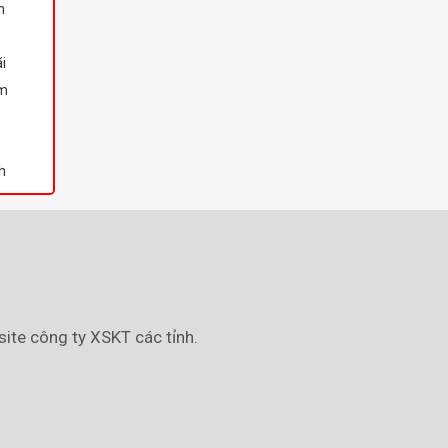
n
i
am
h
site công ty XSKT các tỉnh.