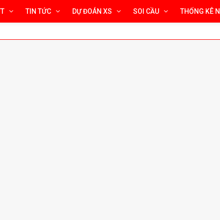
TT
TIN TỨC
DỰ ĐOÁN XS
SOI CẦU
THỐNG KÊ 