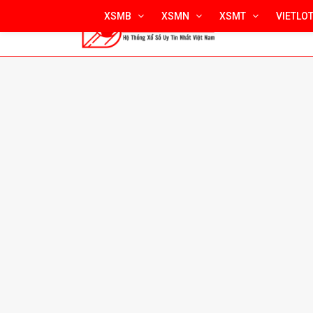
XSMB
XSMN
XSMT
VIETLO