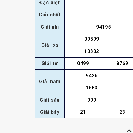
Đặc biệt
Giải nhất
Giải nhì
94195
09599
Giải ba
10302
Giải tư
0499
8769
9426
Giải năm
1683
Giải sáu
999
Giải bảy
21
23