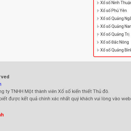
Xổ số Ninh Thuậ
Xổ số Phú Yên
Xổ số Quảng Ngã
Xổ số Quảng N
Xổ số Quảng Trị
Xổ số Đắc Nông
Xổ số Quảng Bìn
rved
m
g ty TNHH Một thành viên Xổ số kiến thiết Thủ đô.
biết được kết quả chính xác nhất quý khách vui lòng vào web
nh