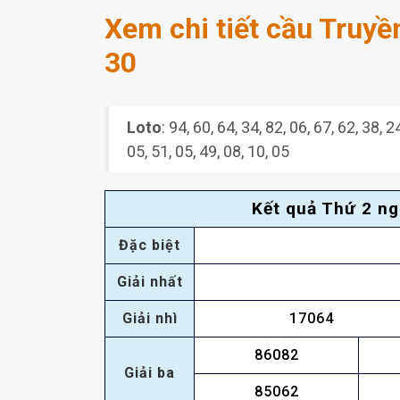
Xem chi tiết cầu Truyề
30
Loto
:
94
,
60
,
64
,
34
,
82
,
06
,
67
,
62
,
38
,
2
05
,
51
,
05
,
49
,
08
,
10
,
05
Kết quả Thứ 2 n
Đặc biệt
Giải nhất
Giải nhì
17064
86082
Giải ba
85062