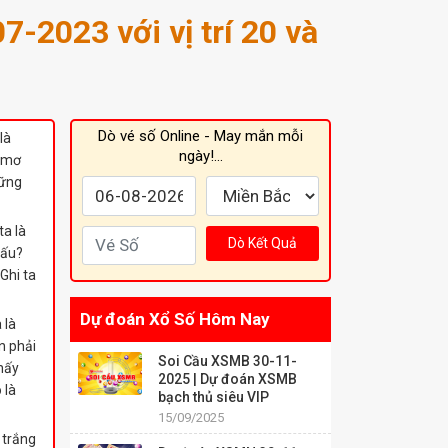
7-2023 với vị trí 20 và
Dò vé số Online - May mắn mỗi
là
ngày!...
 mơ
hững
ta là
Dò Kết Quả
xấu?
Ghi ta
Dự đoán Xổ Số Hôm Nay
 là
n phải
Soi Cầu XSMB 30-11-
hấy
2025 | Dự đoán XSMB
 là
bạch thủ siêu VIP
15/09/2025
 trắng