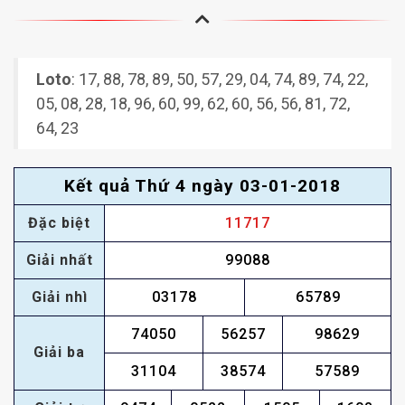
Loto
:
17
,
88
,
78
,
89
,
50
,
57
,
29
,
04
,
74
,
89
,
74
,
22
,
05
,
08
,
28
,
18
,
96
,
60
,
99
,
62
,
60
,
56
,
56
,
81
,
72
,
64
,
23
Kết quả Thứ 4 ngày 03-01-2018
Đặc biệt
11717
Giải nhất
99088
Giải nhì
03178
65789
74050
56257
98629
Giải ba
31104
38574
57589