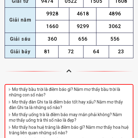
Giải tư
9474
0522
1505
1608
9928
4618
4896
Giải năm
1660
9299
3062
Giải sáu
360
656
556
Giải bảy
81
72
64
23
Mơ thấy bầu trời là điềm báo gì? Nằm mơ thấy bầu trời là
những con số nào?
Mơ thấy đàn Ghi ta là điềm báo tốt hay xấu? Nằm mơ thấy
đàn Ghi ta là những số nào?
Mơ thấy uống trà là điềm báo may mắn phải không? Nằm
mơ thấy uống trà thì số nào là đẹp?
Mơ thấy hoa huệ trắng là điềm báo gì? Nằm mơ thấy hoa huệ
trắng liên quan những số nào?