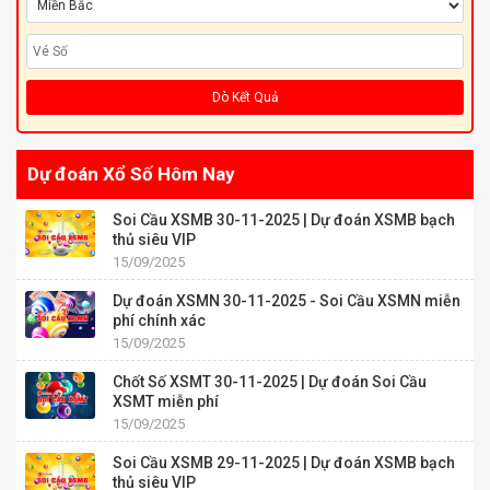
Dò Kết Quả
Dự đoán Xổ Số Hôm Nay
Soi Cầu XSMB 30-11-2025 | Dự đoán XSMB bạch
thủ siêu VIP
15/09/2025
Dự đoán XSMN 30-11-2025 - Soi Cầu XSMN miễn
phí chính xác
15/09/2025
Chốt Số XSMT 30-11-2025 | Dự đoán Soi Cầu
XSMT miễn phí
15/09/2025
Soi Cầu XSMB 29-11-2025 | Dự đoán XSMB bạch
thủ siêu VIP