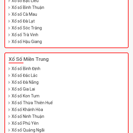
Xổ số Bạc Liêu
Xổ số Bình Thuận
Xổ số Cà Mau
Xổ số Đà Lạt
Xổ số Sóc Trăng
Xổ số Trà Vinh
Xổ số Hậu Giang
Xổ Số Miền Trung
Xổ số Bình Định
Xổ số Đắc Lắc
Xổ số Đà Nẵng
Xổ số Gia Lai
Xổ số Kon Tum
Xổ số Thừa Thiên Huế
Xổ số Khánh Hòa
Xổ số Ninh Thuận
Xổ số Phú Yên
Xổ số Quảng Ngãi