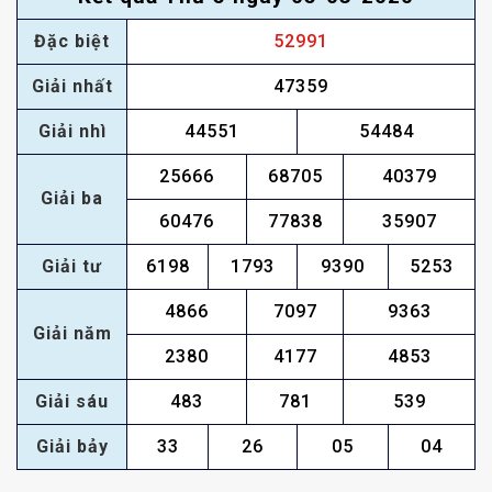
Đặc biệt
52991
Giải nhất
47359
Giải nhì
44551
54484
25666
68705
40379
Giải ba
60476
77838
35907
Giải tư
6198
1793
9390
5253
4866
7097
9363
Giải năm
2380
4177
4853
Giải sáu
483
781
539
Giải bảy
33
26
05
04