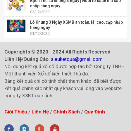
Bạch Thủ Lô khung 3 ngày | Nuôi lô bạch thủ cập
nhập hàng ngày
02/12/2020
Lô Khung 3 Ngày XSMB an toàn, lãi cao, cập nhập
hàng ngày
01/12/2020
Copyrights © 2020 - 2024 All Rights Reserved
Liên Hệ/Quảng Cáo
:
sieuketqua@gmail.com
Nội dung kết quả xổ số được hợp tác bởi Công ty TNHH
Một thành viên Xổ số kiến thiết Thủ đô.
Bảng kết quả chỉ có tính chất tham khảo, để biết được
kết quả chính xác nhất quý khách vui lòng vào website
công ty XSKT các tỉnh.
Giới Thiệu
/
Liên Hệ
/
Chính Sách
/
Quy Định