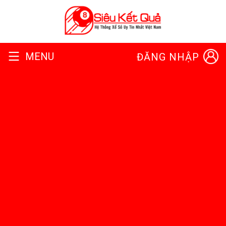
MENU
ĐĂNG NHẬP