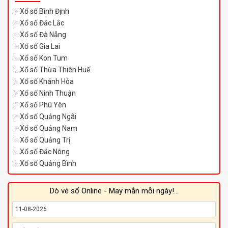
Xổ số Bình Định
Xổ số Đắc Lắc
Xổ số Đà Nẵng
Xổ số Gia Lai
Xổ số Kon Tum
Xổ số Thừa Thiên Huế
Xổ số Khánh Hòa
Xổ số Ninh Thuận
Xổ số Phú Yên
Xổ số Quảng Ngãi
Xổ số Quảng Nam
Xổ số Quảng Trị
Xổ số Đắc Nông
Xổ số Quảng Bình
Dò vé số Online - May mắn mỗi ngày!...