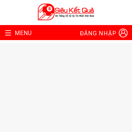
MENU
ĐĂNG NHẬP