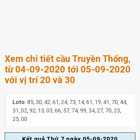
Xem chi tiết cầu Truyền Thống,
từ 04-09-2020 tới 05-09-2020
với vị trí 20 và 30
Loto
:
85
,
30
,
42
,
61
,
24
,
73
,
14
,
61
,
19
,
41
,
70
,
44
,
31
,
02
,
92
,
13
,
03
,
66
,
57
,
74
,
99
,
34
,
27
,
70
,
23
,
25
,
00
Kết quả Thứ 7 ngày 05-09-2020