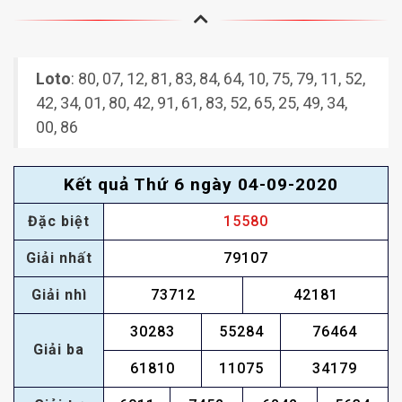
Loto
:
80
,
07
,
12
,
81
,
83
,
84
,
64
,
10
,
75
,
79
,
11
,
52
,
42
,
34
,
01
,
80
,
42
,
91
,
61
,
83
,
52
,
65
,
25
,
49
,
34
,
00
,
86
Kết quả Thứ 6 ngày 04-09-2020
Đặc biệt
15580
Giải nhất
79107
Giải nhì
73712
42181
30283
55284
76464
Giải ba
61810
11075
34179