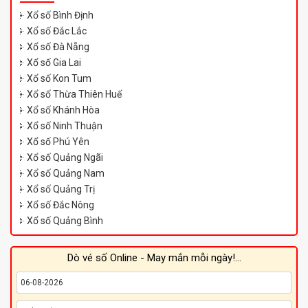
Xổ số Bình Định
Xổ số Đắc Lắc
Xổ số Đà Nẵng
Xổ số Gia Lai
Xổ số Kon Tum
Xổ số Thừa Thiên Huế
Xổ số Khánh Hòa
Xổ số Ninh Thuận
Xổ số Phú Yên
Xổ số Quảng Ngãi
Xổ số Quảng Nam
Xổ số Quảng Trị
Xổ số Đắc Nông
Xổ số Quảng Bình
Dò vé số Online - May mắn mỗi ngày!...