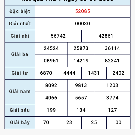
Đặc biệt
52085
Giải nhất
00030
Giải nhì
56742
42861
24524
25873
36114
Giải ba
08961
14219
82341
Giải tư
6870
4444
1431
2402
8092
9813
1203
Giải năm
4066
5657
3774
Giải sáu
199
134
127
Giải bảy
70
23
25
00