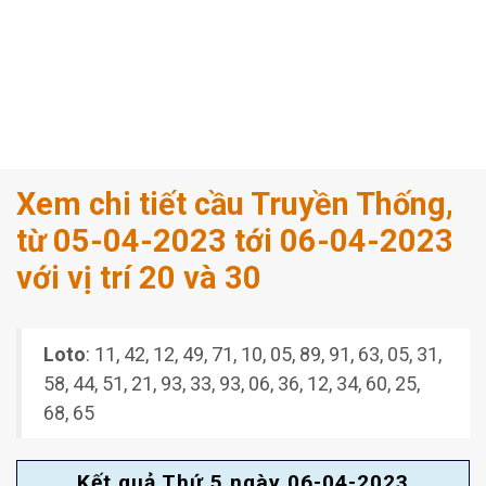
Xem chi tiết cầu Truyền Thống,
từ 05-04-2023 tới 06-04-2023
với vị trí 20 và 30
Loto
:
11
,
42
,
12
,
49
,
71
,
10
,
05
,
89
,
91
,
63
,
05
,
31
,
58
,
44
,
51
,
21
,
93
,
33
,
93
,
06
,
36
,
12
,
34
,
60
,
25
,
68
,
65
Kết quả Thứ 5 ngày 06-04-2023