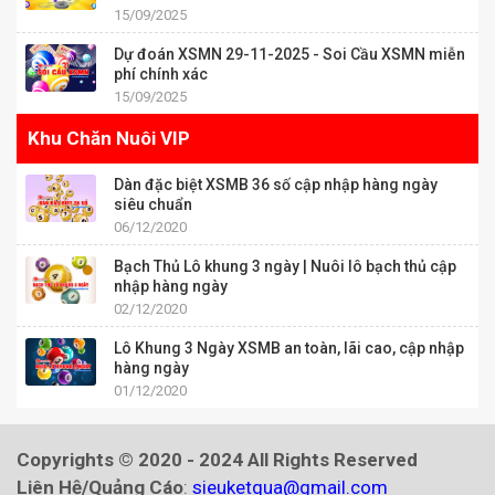
15/09/2025
Dự đoán XSMN 29-11-2025 - Soi Cầu XSMN miễn
phí chính xác
15/09/2025
Khu Chăn Nuôi VIP
Dàn đặc biệt XSMB 36 số cập nhập hàng ngày
siêu chuẩn
06/12/2020
Bạch Thủ Lô khung 3 ngày | Nuôi lô bạch thủ cập
nhập hàng ngày
02/12/2020
Lô Khung 3 Ngày XSMB an toàn, lãi cao, cập nhập
hàng ngày
01/12/2020
Copyrights © 2020 - 2024 All Rights Reserved
Liên Hệ/Quảng Cáo
:
sieuketqua@gmail.com