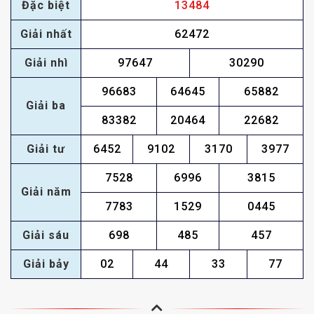
Đặc biệt
13484
Giải nhất
62472
Giải nhì
97647
30290
96683
64645
65882
Giải ba
83382
20464
22682
Giải tư
6452
9102
3170
3977
7528
6996
3815
Giải năm
7783
1529
0445
Giải sáu
698
485
457
Giải bảy
02
44
33
77