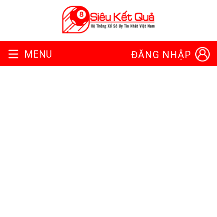
MENU
ĐĂNG NHẬP