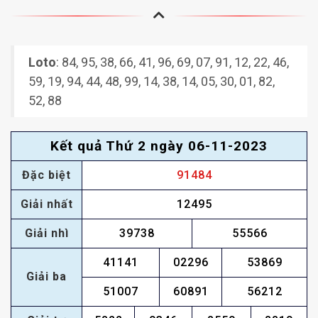
Loto
:
84
,
95
,
38
,
66
,
41
,
96
,
69
,
07
,
91
,
12
,
22
,
46
,
59
,
19
,
94
,
44
,
48
,
99
,
14
,
38
,
14
,
05
,
30
,
01
,
82
,
52
,
88
Kết quả Thứ 2 ngày 06-11-2023
Đặc biệt
91484
Giải nhất
12495
Giải nhì
39738
55566
41141
02296
53869
Giải ba
51007
60891
56212