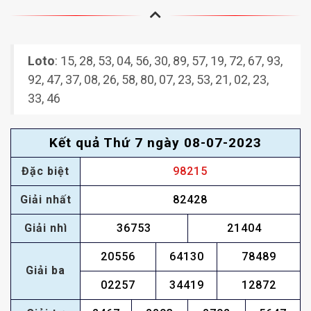
Loto
:
15
,
28
,
53
,
04
,
56
,
30
,
89
,
57
,
19
,
72
,
67
,
93
,
92
,
47
,
37
,
08
,
26
,
58
,
80
,
07
,
23
,
53
,
21
,
02
,
23
,
33
,
46
Kết quả Thứ 7 ngày 08-07-2023
Đặc biệt
98215
Giải nhất
82428
Giải nhì
36753
21404
20556
64130
78489
Giải ba
02257
34419
12872