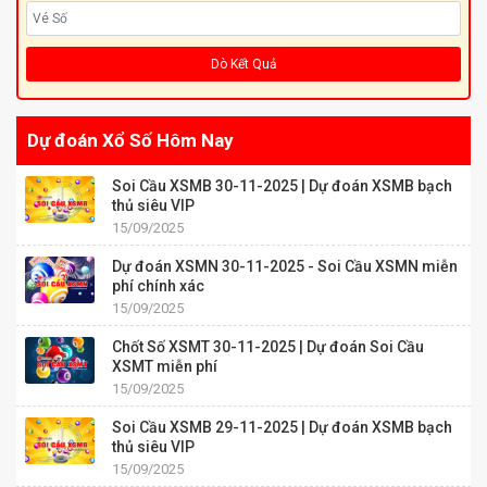
Dò Kết Quả
Dự đoán Xổ Số Hôm Nay
Soi Cầu XSMB 30-11-2025 | Dự đoán XSMB bạch
thủ siêu VIP
15/09/2025
Dự đoán XSMN 30-11-2025 - Soi Cầu XSMN miễn
phí chính xác
15/09/2025
Chốt Số XSMT 30-11-2025 | Dự đoán Soi Cầu
XSMT miễn phí
15/09/2025
Soi Cầu XSMB 29-11-2025 | Dự đoán XSMB bạch
thủ siêu VIP
15/09/2025