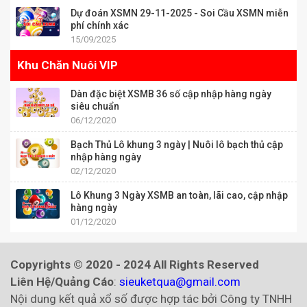
Dự đoán XSMN 29-11-2025 - Soi Cầu XSMN miễn
phí chính xác
15/09/2025
Khu Chăn Nuôi VIP
Dàn đặc biệt XSMB 36 số cập nhập hàng ngày
siêu chuẩn
06/12/2020
Bạch Thủ Lô khung 3 ngày | Nuôi lô bạch thủ cập
nhập hàng ngày
02/12/2020
Lô Khung 3 Ngày XSMB an toàn, lãi cao, cập nhập
hàng ngày
01/12/2020
Copyrights © 2020 - 2024 All Rights Reserved
Liên Hệ/Quảng Cáo
:
sieuketqua@gmail.com
Nội dung kết quả xổ số được hợp tác bởi Công ty TNHH