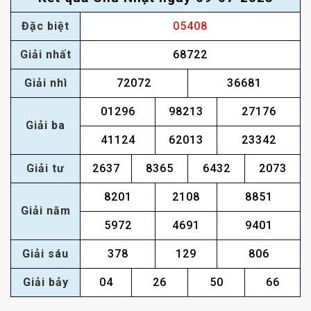
Đặc biệt
05408
Giải nhất
68722
Giải nhì
72072
36681
01296
98213
27176
Giải ba
41124
62013
23342
Giải tư
2637
8365
6432
2073
8201
2108
8851
Giải năm
5972
4691
9401
Giải sáu
378
129
806
Giải bảy
04
26
50
66