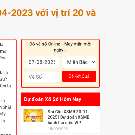
4-2023 với vị trí 20 và
Dò vé số Online - May mắn mỗi
là
ngày!...
 mơ
hững
ta là
Dò Kết Quả
xấu?
Ghi ta
Dự đoán Xổ Số Hôm Nay
 là
n phải
Soi Cầu XSMB 30-11-
hấy
2025 | Dự đoán XSMB
 là
bạch thủ siêu VIP
15/09/2025