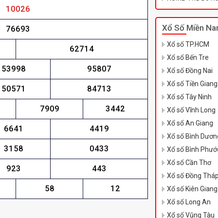
10026
Xổ Số Miền N
76693
Xổ số TP.HCM
62714
Xổ số Bến Tre
53998
95807
Xổ số Đồng Nai
Xổ số Tiền Giang
50571
84713
Xổ số Tây Ninh
7909
3442
Xổ số Vĩnh Long
Xổ số An Giang
6641
4419
Xổ số Bình Dươn
3158
0433
Xổ số Bình Phướ
Xổ số Cần Thơ
923
443
Xổ số Đồng Thá
58
12
Xổ số Kiên Giang
Xổ số Long An
Xổ số Vũng Tàu