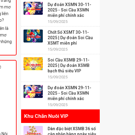
 trắng
Dự đoán XSMN 30-11-
Nằm mơ
2025 - Soi Cầu XSMN
 liên
miễn phí chính xác
o?
15/09/2025
ền là
Chốt Số XSMT 30-11-
 mơ
2025 | Dự đoán Soi Cầu
à những
XSMT miễn phí
15/09/2025
Soi Cầu XSMB 29-11-
2025 | Dự đoán XSMB
c
bạch thủ siêu VIP
15/09/2025
Dự đoán XSMN 29-11-
2025 - Soi Cầu XSMN
miễn phí chính xác
15/09/2025
Khu Chăn Nuôi VIP
Dàn đặc biệt XSMB 36 số
 Nội
cập nhập hàng ngày siêu