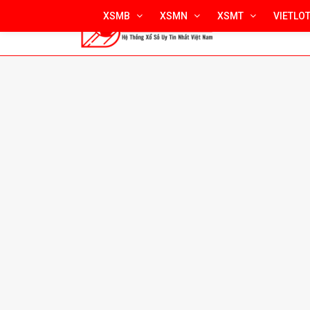
XSMB
XSMN
XSMT
VIETLO