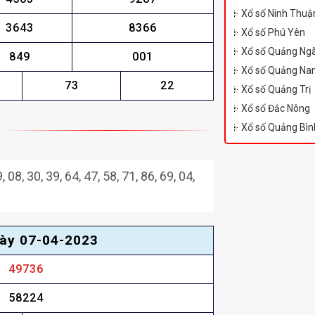
Xổ số Ninh Thuậ
3643
8366
Xổ số Phú Yên
Xổ số Quảng Ngã
849
001
Xổ số Quảng N
73
22
Xổ số Quảng Trị
Xổ số Đắc Nông
Xổ số Quảng Bìn
9
,
08
,
30
,
39
,
64
,
47
,
58
,
71
,
86
,
69
,
04
,
gày 07-04-2023
49736
58224