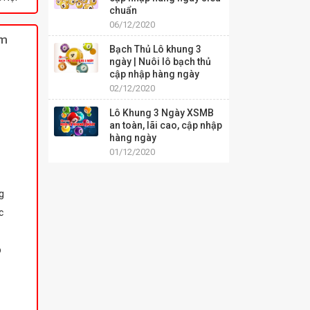
chuẩn
06/12/2020
am
Bạch Thủ Lô khung 3
ngày | Nuôi lô bạch thủ
cập nhập hàng ngày
02/12/2020
Lô Khung 3 Ngày XSMB
an toàn, lãi cao, cập nhập
hàng ngày
01/12/2020
g
c
p