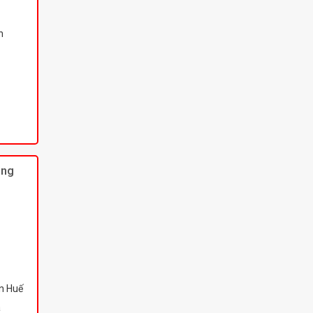
n
ung
n Huế
a