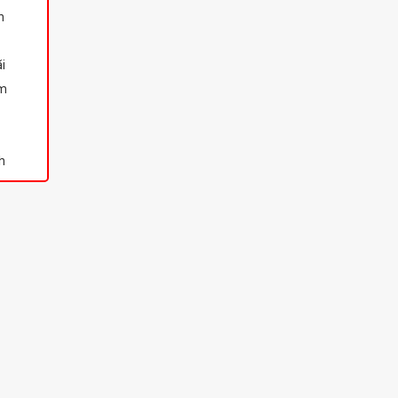
n
i
am
h