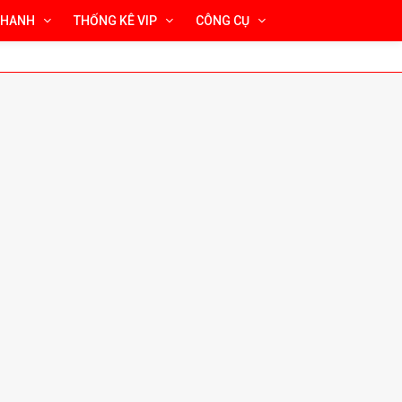
NHANH
THỐNG KÊ VIP
CÔNG CỤ