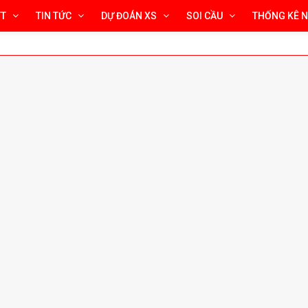
TT
TIN TỨC
DỰ ĐOÁN XS
SOI CẦU
THỐNG KÊ 