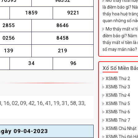
76595
98352
Mơ thấy hoa huệ
là điềm báo gì? 
1859
9221
thấy hoa huệ trắng
quan những số nà
2855
8646
Mơ thấy mất ví ti
điềm báo gì? Nằm
0256
8458
thấy mất ví tiền l
số may mắn nào?
139
219
34
96
Xổ Số Miền Bắ
XSMB Thứ 2
XSMB Thứ 3
XSMB Thứ 4
3
,
16
,
02
,
09
,
42
,
16
,
41
,
19
,
31
,
58
,
33
,
XSMB Thứ 5
XSMB Thứ 6
XSMB Thứ 7
XSMB Chủ Nhật
ngày 09-04-2023
XSMB Thủ Đô Hà