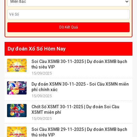
Dò Kết Quả
Dự đoán Xổ Số Hôm Nay
Soi Cầu XSMB 30-11-2025 | Dự đoán XSMB bạch
thủ siêu VIP
15/09/2025
Dự đoán XSMN 30-11-2025 - Soi Cầu XSMN miễn
phí chính xác
15/09/2025
Chốt Số XSMT 30-11-2025 | Dự đoán Soi Cầu
XSMT miễn phí
15/09/2025
Soi Cầu XSMB 29-11-2025 | Dự đoán XSMB bạch
thủ siêu VIP