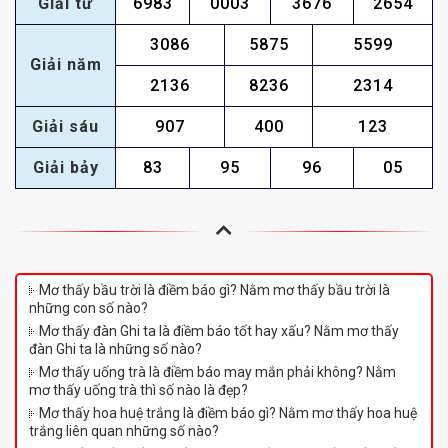
Giải tư
6983
0003
3676
2654
3086
5875
5599
Giải năm
2136
8236
2314
Giải sáu
907
400
123
Giải bảy
83
95
96
05
Mơ thấy bầu trời là điềm báo gì? Nằm mơ thấy bầu trời là
những con số nào?
Mơ thấy đàn Ghi ta là điềm báo tốt hay xấu? Nằm mơ thấy
đàn Ghi ta là những số nào?
Mơ thấy uống trà là điềm báo may mắn phải không? Nằm
mơ thấy uống trà thì số nào là đẹp?
Mơ thấy hoa huệ trắng là điềm báo gì? Nằm mơ thấy hoa huệ
trắng liên quan những số nào?