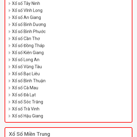
Xổ số Tây Ninh
Xổ số Vĩnh Long
Xổ số An Giang
Xổ số Bình Dương
Xổ số Bình Phước
Xổ số Cần Thơ
Xổ số Đồng Tháp
Xổ số Kiên Giang
Xổ số Long An
Xổ số Vũng Tàu
Xổ số Bạc Liêu
Xổ số Bình Thuận
Xổ số Cà Mau
Xổ số Đà Lạt
Xổ số Sóc Trăng
Xổ số Trà Vinh
Xổ số Hậu Giang
Xổ Số Miền Trung