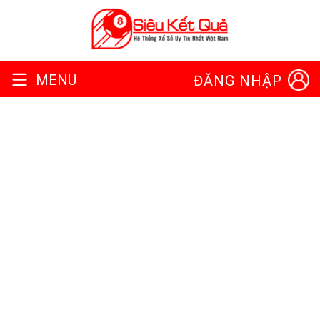
MENU
ĐĂNG NHẬP