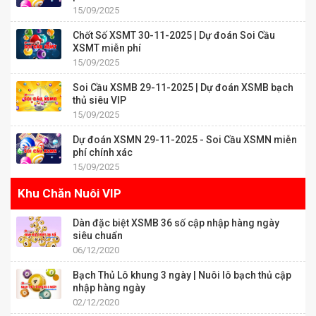
15/09/2025
Chốt Số XSMT 30-11-2025 | Dự đoán Soi Cầu
XSMT miễn phí
15/09/2025
Soi Cầu XSMB 29-11-2025 | Dự đoán XSMB bạch
thủ siêu VIP
15/09/2025
Dự đoán XSMN 29-11-2025 - Soi Cầu XSMN miễn
phí chính xác
15/09/2025
Khu Chăn Nuôi VIP
Dàn đặc biệt XSMB 36 số cập nhập hàng ngày
siêu chuẩn
06/12/2020
Bạch Thủ Lô khung 3 ngày | Nuôi lô bạch thủ cập
nhập hàng ngày
02/12/2020