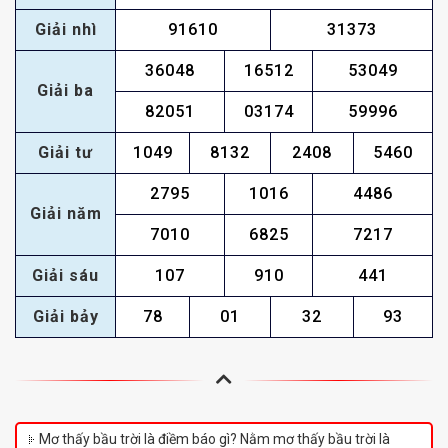
Giải nhì
91610
31373
36048
16512
53049
Giải ba
82051
03174
59996
Giải tư
1049
8132
2408
5460
2795
1016
4486
Giải năm
7010
6825
7217
Giải sáu
107
910
441
Giải bảy
78
01
32
93
Mơ thấy bầu trời là điềm báo gì? Nằm mơ thấy bầu trời là