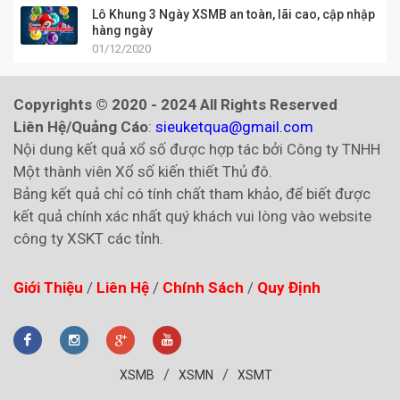
Lô Khung 3 Ngày XSMB an toàn, lãi cao, cập nhập
hàng ngày
01/12/2020
Copyrights © 2020 - 2024 All Rights Reserved
Liên Hệ/Quảng Cáo
:
sieuketqua@gmail.com
Nội dung kết quả xổ số được hợp tác bởi Công ty TNHH
Một thành viên Xổ số kiến thiết Thủ đô.
Bảng kết quả chỉ có tính chất tham khảo, để biết được
kết quả chính xác nhất quý khách vui lòng vào website
công ty XSKT các tỉnh.
Giới Thiệu
/
Liên Hệ
/
Chính Sách
/
Quy Định
/
/
XSMB
XSMN
XSMT