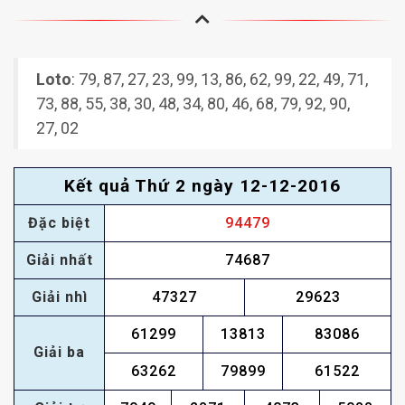
Loto
:
79
,
87
,
27
,
23
,
99
,
13
,
86
,
62
,
99
,
22
,
49
,
71
,
73
,
88
,
55
,
38
,
30
,
48
,
34
,
80
,
46
,
68
,
79
,
92
,
90
,
27
,
02
Kết quả Thứ 2 ngày 12-12-2016
Đặc biệt
94479
Giải nhất
74687
Giải nhì
47327
29623
61299
13813
83086
Giải ba
63262
79899
61522