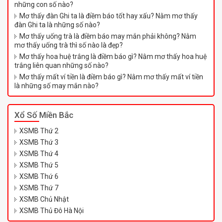
những con số nào?
Mơ thấy đàn Ghi ta là điềm báo tốt hay xấu? Nằm mơ thấy
đàn Ghi ta là những số nào?
Mơ thấy uống trà là điềm báo may mắn phải không? Nằm
mơ thấy uống trà thì số nào là đẹp?
Mơ thấy hoa huệ trắng là điềm báo gì? Nằm mơ thấy hoa huệ
trắng liên quan những số nào?
Mơ thấy mất ví tiền là điềm báo gì? Nằm mơ thấy mất ví tiền
là những số may mắn nào?
Xổ Số Miền Bắc
XSMB Thứ 2
XSMB Thứ 3
XSMB Thứ 4
XSMB Thứ 5
XSMB Thứ 6
XSMB Thứ 7
XSMB Chủ Nhật
XSMB Thủ Đô Hà Nội