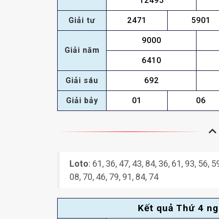
12495
Giải tư
2471
5901
9000
Giải năm
6410
Giải sáu
692
Giải bảy
01
06
Loto
:
61
,
36
,
47
,
43
,
84
,
36
,
61
,
93
,
56
,
5
08
,
70
,
46
,
79
,
91
,
84
,
74
Kết quả Thứ 4 n