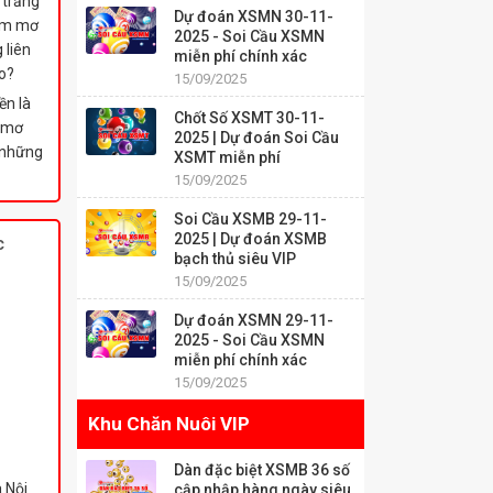
 trắng
Dự đoán XSMN 30-11-
Nằm mơ
2025 - Soi Cầu XSMN
 liên
miễn phí chính xác
o?
15/09/2025
ền là
Chốt Số XSMT 30-11-
 mơ
2025 | Dự đoán Soi Cầu
à những
XSMT miễn phí
15/09/2025
Soi Cầu XSMB 29-11-
2025 | Dự đoán XSMB
c
bạch thủ siêu VIP
15/09/2025
Dự đoán XSMN 29-11-
2025 - Soi Cầu XSMN
miễn phí chính xác
15/09/2025
Khu Chăn Nuôi VIP
Dàn đặc biệt XSMB 36 số
 Nội
cập nhập hàng ngày siêu