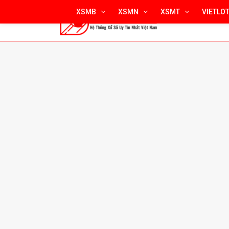
XSMB
XSMN
XSMT
VIETLO