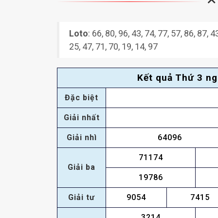
Loto
:
66
,
80
,
96
,
43
,
74
,
77
,
57
,
86
,
87
,
4
25
,
47
,
71
,
70
,
19
,
14
,
97
Kết quả Thứ 3 n
Đặc biệt
Giải nhất
Giải nhì
64096
71174
Giải ba
19786
Giải tư
9054
7415
3214