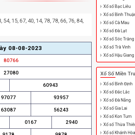
Xổ số Bạc Liêu
Xổ số Bình Thuậ
3
,
54
,
15
,
67
,
40
,
14
,
78
,
78
,
66
,
76
,
84
,
Xổ số Cà Mau
Xổ số Đà Lạt
Xổ số Sóc Trăng
gày 08-08-2023
Xổ số Trà Vinh
Xổ số Hậu Giang
80766
27080
Xổ Số Miền Tr
Xổ số Bình Định
60943
Xổ số Đắc Lắc
97077
93957
Xổ số Đà Nẵng
Xổ số Gia Lai
63087
56243
Xổ số Kon Tum
0167
2940
Xổ số Thừa Thiê
Xổ số Khánh Hò
9178
9878