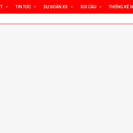
TT
TIN TỨC
DỰ ĐOÁN XS
SOI CẦU
THỐNG KÊ 