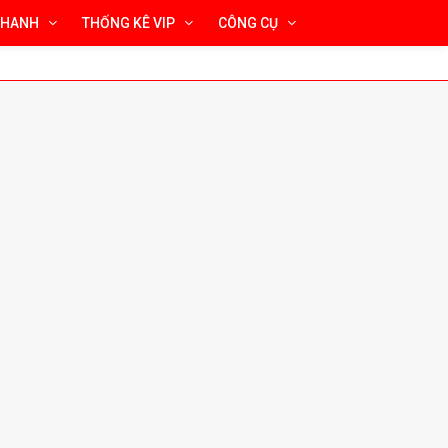
NHANH
THỐNG KÊ VIP
CÔNG CỤ