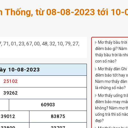
n Thống, từ 08-08-2023 tới 10-0
Mơ thấy bầu trời 
7
,
71
,
01
,
23
,
67
,
00
,
48
,
32
,
10
,
79
,
27
,
điềm báo gì? Nằm
thấy bầu trời là n
con số nào?
gày 10-08-2023
Mơ thấy đàn Ghi 
điềm báo tốt hay 
25102
Nằm mơ thấy đàn 
là những số nào?
39262
Mơ thấy uống trà
điềm báo may mắ
60903
không? Nằm mơ t
uống trà thì số nào
39012
83875
đẹp?