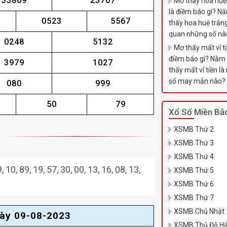
33809
23707
Mơ thấy hoa huệ
là điềm báo gì? 
0523
5567
thấy hoa huệ trắng
quan những số nà
0248
5132
Mơ thấy mất ví ti
điềm báo gì? Nằm
3979
1027
thấy mất ví tiền l
số may mắn nào?
080
999
50
79
Xổ Số Miền Bắ
XSMB Thứ 2
XSMB Thứ 3
XSMB Thứ 4
9
,
10
,
89
,
19
,
57
,
30
,
00
,
13
,
16
,
08
,
13
,
XSMB Thứ 5
XSMB Thứ 6
XSMB Thứ 7
XSMB Chủ Nhật
gày 09-08-2023
XSMB Thủ Đô Hà