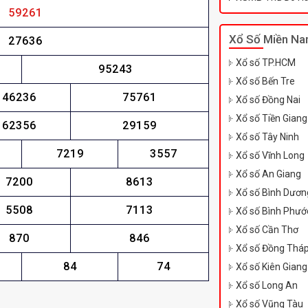
59261
Xổ Số Miền N
27636
Xổ số TP.HCM
95243
Xổ số Bến Tre
46236
75761
Xổ số Đồng Nai
Xổ số Tiền Giang
62356
29159
Xổ số Tây Ninh
7219
3557
Xổ số Vĩnh Long
Xổ số An Giang
7200
8613
Xổ số Bình Dươn
5508
7113
Xổ số Bình Phướ
Xổ số Cần Thơ
870
846
Xổ số Đồng Thá
84
74
Xổ số Kiên Giang
Xổ số Long An
Xổ số Vũng Tàu