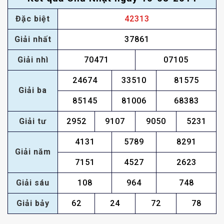
Đặc biệt
42313
Giải nhất
37861
Giải nhì
70471
07105
24674
33510
81575
Giải ba
85145
81006
68383
Giải tư
2952
9107
9050
5231
4131
5789
8291
Giải năm
7151
4527
2623
Giải sáu
108
964
748
Giải bảy
62
24
72
78