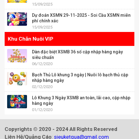
15/09/2025
Dự đoán XSMN 29-11-2025 - Soi Cầu XSMN miễn
phí chính xác
15/09/2025
Khu Chăn Nuôi VIP
Dàn đặc biệt XSMB 36 số cập nhập hàng ngày
siêu chuẩn
06/12/2020
Bạch Thủ Lô khung 3 ngày | Nuôi lô bạch thủ cập
nhập hàng ngày
02/12/2020
Lô Khung 3 Ngày XSMB an toàn, lãi cao, cập nhập
hàng ngày
01/12/2020
Copyrights © 2020 - 2024 All Rights Reserved
Liên Hệ/Quảng Cáo
:
sieuketqua@gmail.com