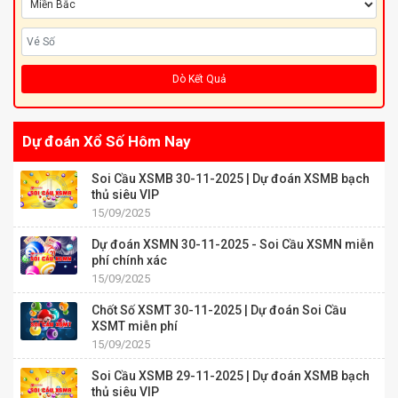
Dò Kết Quả
Dự đoán Xổ Số Hôm Nay
Soi Cầu XSMB 30-11-2025 | Dự đoán XSMB bạch
thủ siêu VIP
15/09/2025
Dự đoán XSMN 30-11-2025 - Soi Cầu XSMN miễn
phí chính xác
15/09/2025
Chốt Số XSMT 30-11-2025 | Dự đoán Soi Cầu
XSMT miễn phí
15/09/2025
Soi Cầu XSMB 29-11-2025 | Dự đoán XSMB bạch
thủ siêu VIP