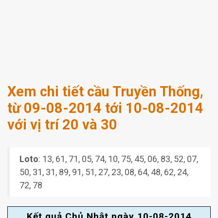
Xem chi tiết cầu Truyền Thống,
từ 09-08-2014 tới 10-08-2014
với vị trí 20 và 30
Loto
:
13
,
61
,
71
,
05
,
74
,
10
,
75
,
45
,
06
,
83
,
52
,
07
,
50
,
31
,
31
,
89
,
91
,
51
,
27
,
23
,
08
,
64
,
48
,
62
,
24
,
72
,
78
Kết quả Chủ Nhật ngày 10-08-2014